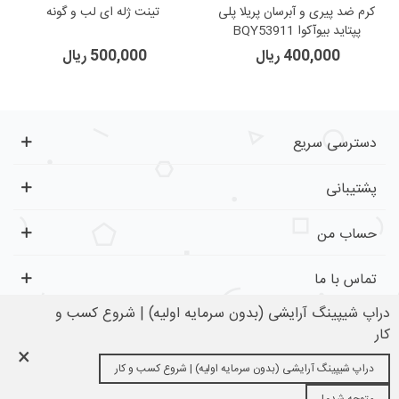
کرم ضد پیری و آبرسان پریلا پلی
تینت ژله ای لب و گونه
پپتاید بیوآکوا BQY53911
400,000 ریال
500,000 ریال
دسترسی سریع
پشتیبانی
حساب من
تماس با ما
دراپ شیپینگ آرایشی (بدون سرمایه اولیه) | شروع کسب و
کار
×
تمام حقوق برای کفِ بازار محفوظ است.
دراپ شیپینگ آرایشی (بدون سرمایه اولیه) | شروع کسب و کار
0
0