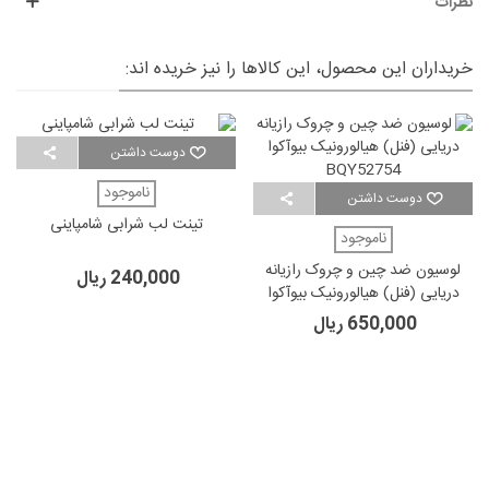
نظرات
خریداران این محصول، این کالاها را نیز خریده اند:
دوست داشتن
ناموجود
دوست داشتن
تینت لب شرابی شامپاینی
ناموجود
لوسیون ضد چین و چروک رازیانه
240,000 ریال
دریایی (فنل) هیالورونیک بیوآکوا
BQY52754
650,000 ریال