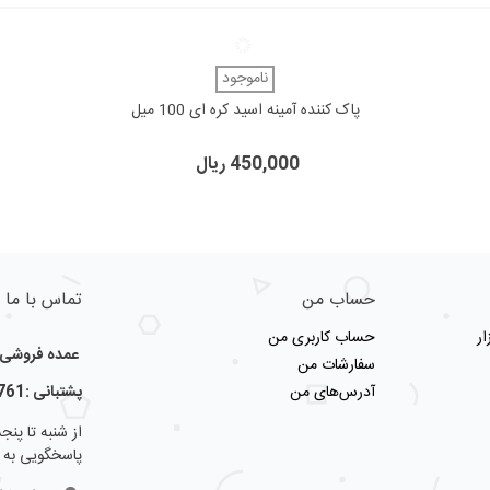
دوست داشتن
ناموجود
پاک کننده آمینه اسید کره ای 100 میل
450,000 ریال
حساب من
تماس با ما
ر
حساب کاربری من
عمده فروشی لو
سفارشات من
آدرس‌های من
پشتبانی :09123356761
پاسخگویی به 