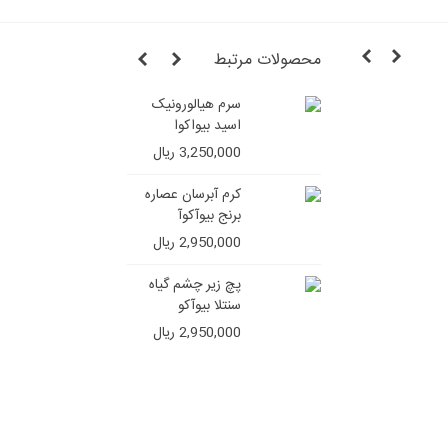
محصولات مرتبط
سرم هیالورونیک
شامپو ج
اسید بیواکوا
ایمیجز (ف
سولفات)
3,250,000 ریال
4,850,000 ر
کرم آبرسان عصاره
برنج بیوآکوآ
2,950,000 ریال
پچ زیر چشم گیاه
سنتلا بیوآکو
2,950,000 ریال