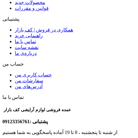
محصولات جدید
قوانین و مقررات
پشتیبانی
همکاری در فروش | کف بازار
راهنمایی خرید
تماس با ما
نقشه سایت
درباره‌ی ما
حساب من
حساب کاربری من
سفارشات من
آدرس‌های من
تماس با ما
عمده فروشی لوازم آرایشی کف بازار
پشتبانی :09123356761
از شنبه تا پنجشنبه ، 8 تا 19 آماده پاسخگویی به شما هستیم