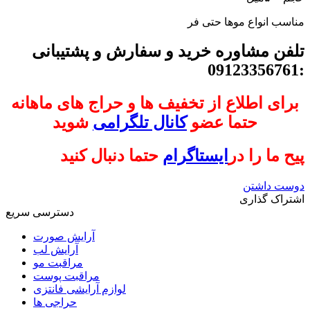
مناسب انواع موها حتی فر
تلفن مشاوره خرید و سفارش و پشتیبانی
:09123356761
برای اطلاع از تخفیف ها و حراج های ماهانه
حتما عضو
کانال تلگرامی
شوید
پیح ما را در
ایستاگرام
حتما دنبال کنید
دوست داشتن
اشتراک گذاری
دسترسی سریع
آرایش صورت
آرایش لب
مراقبت مو
مراقبت پوست
لوازم آرایشی فانتزی
حراجی ها