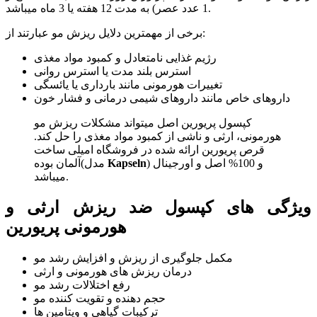
1 عدد عصر) به مدت 12 هفته یا 3 ماه میباشد.
برخی از مهمترین دلایل ریزش مو عبارتند از:
رژیم غذایی نامتعادل و کمبود مواد مغذی
استرس بلند مدت یا استرس روانی
تغییرات هورمونی مانند بارداری یا یائسگی
داروهای خاص مانند داروهای شیمی درمانی و فشار خون
کپسول پریورین اصل میتواند مشکلات ریزش مو
هورمونی، ارثی و ناشی از کمبود مواد مغذی را حل کند.
قرص پریورین ارائه شده در فروشگاه امیلی ساخت
) و 100% اصل و اورجینال
Kapseln
آلمان بوده(مدل
میباشد.
ویژگی های کپسول ضد ریزش ارثی و
هورمونی پریورین
مکمل جلوگیری از ریزش و افزایش رشد مو
درمان ریزش های هورمونی و ارثی
رفع اختلالات رشد مو
حجم دهنده و تقویت کننده مو
ترکیبات گیاهی و ویتامین ها