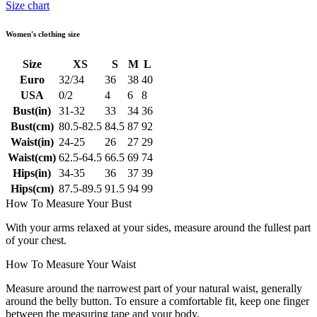
Size chart
Women's clothing size
Size
XS
S
M
L
Euro
32/34
36
38
40
USA
0/2
4
6
8
Bust(in)
31-32
33
34
36
Bust(cm)
80.5-82.5
84.5
87
92
Waist(in)
24-25
26
27
29
Waist(cm)
62.5-64.5
66.5
69
74
Hips(in)
34-35
36
37
39
Hips(cm)
87.5-89.5
91.5
94
99
How To Measure Your Bust
With your arms relaxed at your sides, measure around the fullest part
of your chest.
How To Measure Your Waist
Measure around the narrowest part of your natural waist, generally
around the belly button. To ensure a comfortable fit, keep one finger
between the measuring tape and your body.