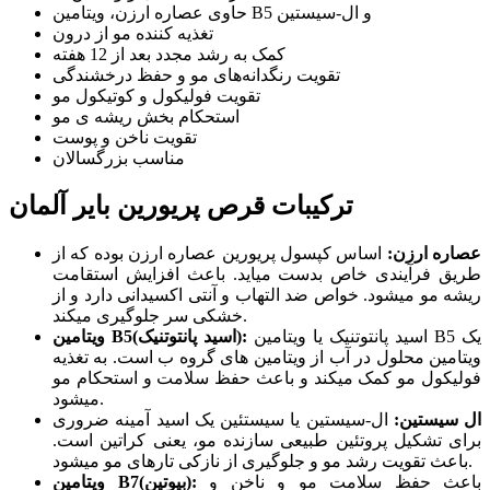
حاوی عصاره ارزن، ویتامین B5 و ال-سیستین
تغذیه کننده مو از درون
کمک به رشد مجدد بعد از 12 هفته
تقویت رنگدانه‌های مو و حفظ درخشندگی
تقویت فولیکول و کوتیکول مو
استحکام بخش ریشه ی مو
تقویت ناخن و پوست
مناسب بزرگسالان
ترکیبات قرص پریورین بایر آلمان
عصاره ارزن
:
اساس کپسول پریورین عصاره ارزن بوده که از
طریق فرآیندی خاص بدست میاید. باعث افزایش استقامت
ریشه مو میشود. خواص ضد التهاب و آنتی اکسیدانی دارد و از
خشکی سر جلوگیری میکند.
اسید پانتوتنیک یا ویتامین B5 یک
):
اسید پانتوتنیک
B5(
ویتامین
ویتامین محلول در آب از ویتامین های گروه ب است. به تغذیه
فولیکول مو کمک میکند و باعث حفظ سلامت و استحکام مو
میشود.
ال سیستین
:
ال-سیستین یا سیستئین یک اسید آمینه ضروری
برای تشکیل پروتئین طبیعی سازنده مو، یعنی کراتین است.
باعث تقویت رشد مو و جلوگیری از نازکی تارهای مو میشود.
باعث حفظ سلامت مو و ناخن و
ویتامین B7(بیوتین):