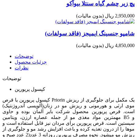
پچ زیر چشم گیاه سنتلا بیوآکو
2,950,000 ریال
(بدون مالیات)
شامپو جنسینگ ایمیجز (فاقد سولفات)
4,850,000 ریال
(بدون مالیات)
توضیحات
جزئیات محصول
نظرات
توضیحات
کپسول پریورین
کپسول پریورین یا قرص Priorin یک مکمل برای جلوگیری از ریزش
موی ارثی و هورمونی و ریزش مو در زنان(آلوپسی آندروژنتیک)
است. قرص پریورین محصول شرکت بایر آلمان بوده و حاوی
مهمترین مواد مغذی مو از جمله عصاره ارزن، ویتامین B5 و
سیستین است. قرص پریورین برای مردان نیز قابل استفاده است و
موها را از درون تغذیه کرده و باعث افزایش رشد مو و جلوگیری از
ریزش مو میشود. نحوه مصرف پریورین روزانه 3 عدد(2 عدد صبح و