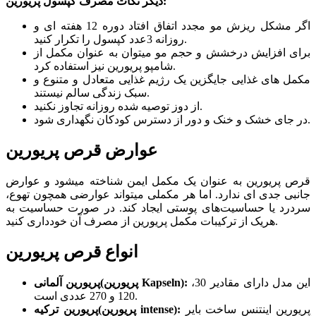
دیگر نکات مصرف کپسول پریورین:
اگر مشکل ریزش مو مجدد اتفاق افتاد دوره 12 هفته ای و
روزانه 3عدد کپسول را تکرار کنید.
برای افزایش درخشش و حجم مو میتوان به عنوان مکمل از
شامپو پریورین نیز استفاده کرد.
مکمل های غذایی جایگزین یک رژیم غذایی متعادل و متنوع و
سبک زندگی سالم نیستند.
از دوز توصیه شده روزانه تجاوز نکنید.
در جای خشک و خنک و دور از دسترس کودکان نگهداری شود.
عوارض قرص پریورین
قرص پریورین به عنوان یک مکمل ایمن شناخته میشود و عوارض
جانبی جدی ای ندارد. اما هر مکملی میتواند عوارضی همچون تهوع،
سردرد یا حساسیت‌های پوستی ایجاد کند. در صورت حساسیت به
هریک از ترکیبات مکمل پریورین از مصرف آن خودداری کنید.
انواع قرص پریورین
این مدل دارای مقادیر 30،
پریورین آلمانی(پریورین Kapseln):
120 و 270 عددی است.
پریورین اینتنس ساخت بایر
پریورین ترکیه(پریورین intense):