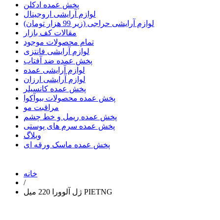
پخش عمده ادکلن
لوازم آرایشی اروجینال
لوازم آرایشی حراجی (زیر 99 هزار تومان)
مقالات کف بازار
تمام محصولات موجود
لوازم آرایشی فانتزی
پخش عمده ضد آفتاب
لوازم آرایشی عمده
لوازم آرایشی ارزان
پخش عمده کانسیلر
پخش عمده محصولات بیوآکوا
مراقبت مو
پخش عمده ریمل و خط چشم
پخش عمده سرم های پوستی
وبلاگ
پخش عمده ماسک ورقه ای
خانه
/
ژل آلوورا 220 میل PIETNG