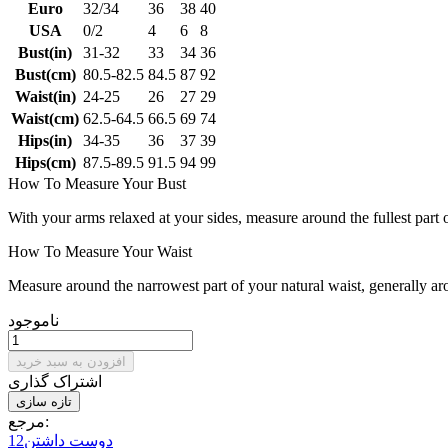
Euro
32/34
36
38
40
USA
0/2
4
6
8
Bust(in)
31-32
33
34
36
Bust(cm)
80.5-82.5
84.5
87
92
Waist(in)
24-25
26
27
29
Waist(cm)
62.5-64.5
66.5
69
74
Hips(in)
34-35
36
37
39
Hips(cm)
87.5-89.5
91.5
94
99
How To Measure Your Bust
With your arms relaxed at your sides, measure around the fullest part 
How To Measure Your Waist
Measure around the narrowest part of your natural waist, generally ar
ناموجود
افزودن به سبد خرید
اشتراک گذاری
مرجع:
دوست داشتن
12