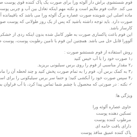
فوم شستشوی براش دار آلوئه ورا برای صورت یک پاک کننده قوی پوست صو
می کند. حالت فوم ملایم است و نکته مهم اینکه تعادل بین آب و چربی پوست 
ماده اصلی این شوینده صورت عصاره برگ آلوئه ورا می باشد که باقیمانده 
صورت دارد. باید توجه داشته باشید که پس از یک روز طولانی که پوست ص
کارساز باشد.
این فوم باعث پاکسازی صورت به طور کامل شده بدون اینکه ردی از خش
آلوورا قابل حل می باشد. همچنین این فوم با تامین رطوبت پوست، پوست 
روش استفاده از فوم شستشو صورت :
۱٫ صورت خود را با آب خیس کنید
۲٫ مقدار مناسبی از فوم را روی برس سیلیونی بریزید.
۳٫ به کمک برس آن، فوم را به تمام صورت پخش کنید و چند لحظه آن را ماساژ دهید.
۴٫ سپس صورت خود را آبکشی کنید؛ و حتما سر برس سیلیکونی را برای استفاده مجدد بشویید.
✓ نکته : در صورتی که محصول با چشم شما تماس پیدا کرد، با آب فراوان بش
ویژگی ها:
حاوی عصاره آلوئه ورا
تسکین دهنده پوست
مرطوب کننده پوست
دارای بافت خامه ای
پاک کننده عمیق منافذ پوست