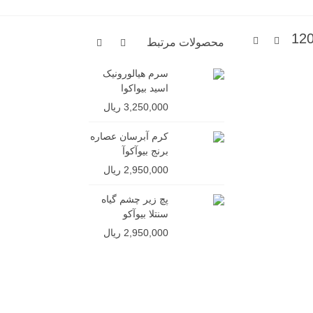
 شستشوی صورت براش دار الوورا سادور حجم 120
محصولات مرتبط
سرم هیالورونیک
شامپو ج
اسید بیواکوا
ایمیجز (
سولفات)
3,250,000 ریال
4,850,000 ر
کرم آبرسان عصاره
برنج بیوآکوآ
2,950,000 ریال
پچ زیر چشم گیاه
سنتلا بیوآکو
2,950,000 ریال