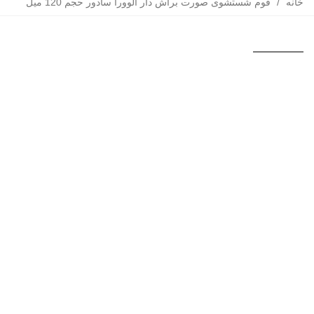
خانه
/
فوم شستشوی صورت براش دار الوورا سادور حجم 120 میل