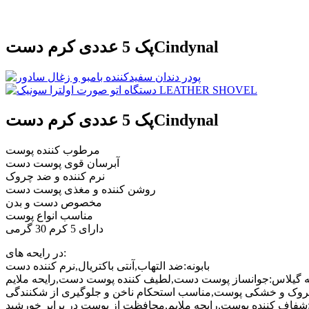
پک 5 عددی کرم دستCindynal
پک 5 عددی کرم دستCindynal
مرطوب کننده پوست
آبرسان قوی پوست دست
نرم کننده و ضد چروک
روشن کننده و مغذی پوست دست
مخصوص دست و بدن
مناسب انواع پوست
دارای 5 کرم 30 گرمی
در رایحه های:
بابونه:ضد التهاب,آنتی باکتریال,نرم کننده دست
 گیلاس:جوانساز پوست دست,لطیف کننده پوست دست,رایحه ملایم
روک و خشکی پوست,مناسب استحکام ناخن و جلوگیری از شکنندگی
شفاف کننده پوست,رایحه ملایم,محافظت از پوست در برابر خورشید