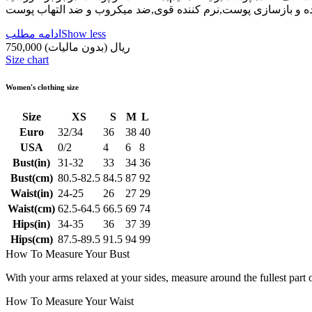
ده و بازسازی پوست,نرم کننده قوی,ضد میکروب و ضد التهاب پوست
Show less
ادامه مطلب
750,000 ریال
(بدون مالیات)
Size chart
Women's clothing size
Size
XS
S
M
L
Euro
32/34
36
38
40
USA
0/2
4
6
8
Bust(in)
31-32
33
34
36
Bust(cm)
80.5-82.5
84.5
87
92
Waist(in)
24-25
26
27
29
Waist(cm)
62.5-64.5
66.5
69
74
Hips(in)
34-35
36
37
39
Hips(cm)
87.5-89.5
91.5
94
99
How To Measure Your Bust
With your arms relaxed at your sides, measure around the fullest part 
How To Measure Your Waist