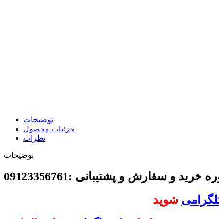
توضیحات
جزئیات محصول
نظرات
توضیحات
خرید و سفارش و پشتیبانی :09123356761
تلگرامی
شوید