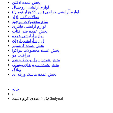
پخش عمده ادکلن
لوازم آرایشی اروجینال
لوازم آرایشی حراجی (زیر 99 هزار تومان)
مقالات کف بازار
تمام محصولات موجود
لوازم آرایشی فانتزی
پخش عمده ضد آفتاب
لوازم آرایشی عمده
لوازم آرایشی ارزان
پخش عمده کانسیلر
پخش عمده محصولات بیوآکوا
مراقبت مو
پخش عمده ریمل و خط چشم
پخش عمده سرم های پوستی
وبلاگ
پخش عمده ماسک ورقه ای
خانه
/
پک 5 عددی کرم دستCindynal