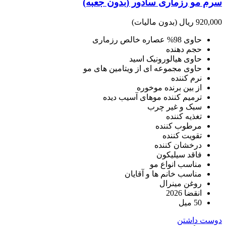
سرم مو رزماری سادور (بدون جعبه)
920,000 ریال
(بدون مالیات)
حاوی 98% عصاره خالص رزماری
حجم دهنده
حاوی هیالورونیک اسید
حاوی مجموعه ای از ویتامین های مو
نرم کننده
از بین برنده موخوره
ترمیم کننده موهای آسیب دیده
سبک و غیر چرب
تغذیه کننده
مرطوب کننده
تقویت کننده
درخشان کننده
فاقد سیلیکون
مناسب انواع مو
مناسب خانم ها و آقایان
روغن مینرال
انقضا 2026
50 میل
دوست داشتن