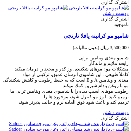
اشتراک گذاری
دوست داشتن
اشتراک گذاری
ناموجود
شامپو مو کراتینه یافلا نارنجی
3,500,000 ریال
(بدون مالیات)
شامپو مغذى ويتامين تراپى
رايحه ملايم و ماندگار
مشكلات مو : موهاى شكننده، وز كدر و مجعد را درمان میکند.
كاملأ طبيعى - اين شامپوى آبرسان عميق، تركيبى از مواد
مغذى و ويتامين A و E است كه به حفظ رطوبت و كاهش شكنندگى
مو با روغن بادام شيرين كمك میكند
رطوبت موهاى اسيب ديده را با شامپوى مغذی ويتامين تراپى ما
ترميم كنيد تا وز مو كنترل شود، موخوره ها را
ترميم كند و باعث شود فوق العاده نرم و حالت پذيرتر شوند
دوست داشتن
اشتراک گذاری