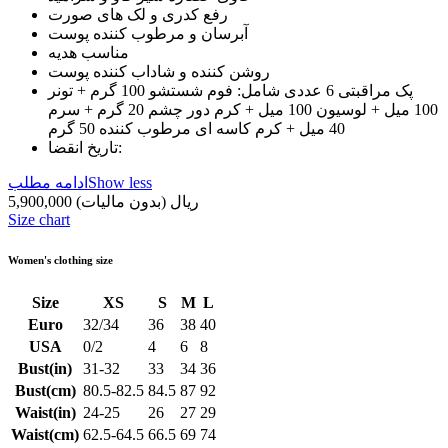
رفع کدری و لک های صورت
آبرسان و مرطوب کننده پوست
مناسب هدیه
روشن کننده و شاداب کننده پوست
پک مراقبتی 6 عددی شامل: فوم شستشو 100 گرم + تونر
100 میل + لوسیون 100 میل + کرم دور چشم 20 گرم + سرم
40 میل + کرم کاسه ای مرطوب کننده 50 گرم
تاریخ انقضا:
Show less
ادامه مطلب
5,900,000 ریال
(بدون مالیات)
Size chart
Women's clothing size
Size
XS
S
M
L
Euro
32/34
36
38
40
USA
0/2
4
6
8
Bust(in)
31-32
33
34
36
Bust(cm)
80.5-82.5
84.5
87
92
Waist(in)
24-25
26
27
29
Waist(cm)
62.5-64.5
66.5
69
74