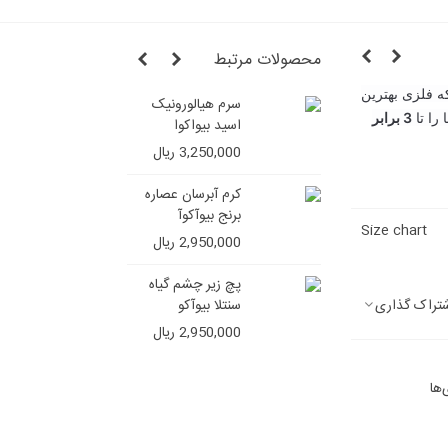
محصولات مرتبط
که فلزی بهترین
سرم هیالورونیک
شامپو ج
را تا
3 برابر
اسید بیواکوا
ایمیجز (ف
سولفات)
3,250,000 ریال
4,850,000 ر
کرم آبرسان عصاره
برنج بیوآکوآ
Size chart
2,950,000 ریال
پچ زیر چشم گیاه
تراک گذاری
سنتلا بیوآکو
2,950,000 ریال
‌ها