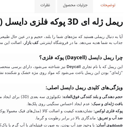
توضیحات
جزئیات محصول
نظرات
ریمل ژله ای 3D پوکه فلزی دایسل (Deycall) – معجزه زیبایی چشمان شما
آیا به دنبال ریملی هستید که مژه‌های شما را بلند، حجیم و در عین حال طبیع
جذاب به شما هدیه می‌دهد. ما در فروشگاه اینترنتی
کف بازار
، اصالت این مح
چرا ریمل دایسل (Daycell) پوکه فلزی؟
این ریمل که با نام تجاری
Deycall
"ژله‌ای" بودن این ریمل باعث می‌شود که مواد روی مژه خشک و شکننده نشو
ویژگی‌های کلیدی ریمل دایسل اصلی:
حجم دهندگی و بلند کنندگی فوق‌العاده:
تکنولوژی سه بعدی (3D) برای ایجاد مژه‌هایی چند برابر حجیم‌تر.
بافت ژله‌ای و سبک:
عدم ایجاد احساس سنگینی روی پلک‌ها.
پوکه فلزی لوکس:
نشان‌دهنده کیفیت و اصالت کالا (مدل‌های فیک معمولا پوکه
ضد آب و تعریق:
ماندگاری بالا در برابر رطوبت و گرما.
شستشوی آسان:
با وجود ضد آب بودن، به صورت فیتیله‌ای با آب گرم یا پاک‌