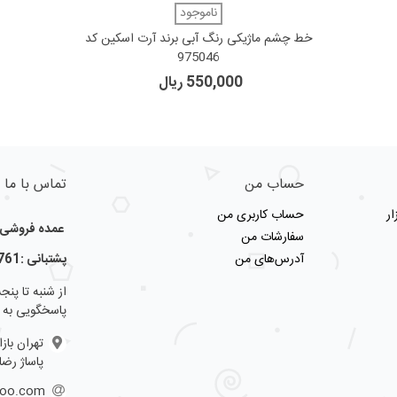
دوست داشتن
ناموجود
خط چشم ماژیکی رنگ آبی برند آرت اسکین کد
975046
550,000 ریال
حساب من
تماس با ما
ر
حساب کاربری من
عمده فروشی لو
سفارشات من
آدرس‌های من
پشتبانی :09123356761
پاسخگویی به 
تهران باز
پاساژ رضا
hoo.com