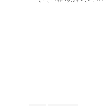
خانه
/
ریمل ژله ای 3D پوکه فلزی دایسل اصلی