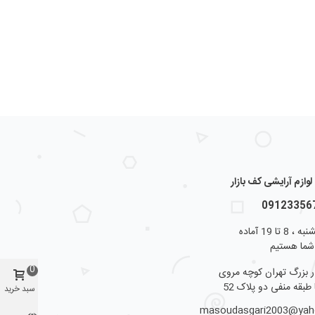
ازم آرایشی کف بازار
از شنبه تا پنجشنبه ، 8 تا 19 آماده
شما هستیم
0
ار بزرگ تهران کوچه مروی
 طبقه منفی دو پلاک 52
سبد خرید
masoudasgari2003@ya