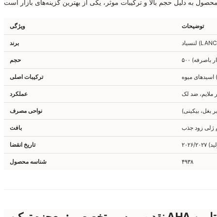
توضیحات
ویژگی
 (LANCIAD)
برند
یار باصرفه)
حجم
ترکیبات اصلی
ر ملایم، ضد لک
عملکرد
ر بغل، بیکینی)
نواحی مصرف
ژلی زود جذب
بافت
تاریخ انقضا
۴۹۳۸
شناسه محصول