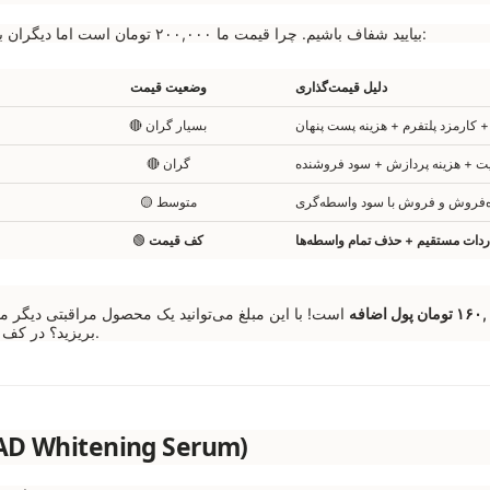
بیایید شفاف باشیم. چرا قیمت ما ۲۰۰,۰۰۰ تومان است اما دیگران بسیار گران‌تر می‌فروشند؟ جدول زیر نشان می‌دهد پول شما دقیقاً کجا می‌رود:
دلیل قیمت‌گذاری
وضعیت قیمت
 کارمزد پلتفرم + هزینه پست پنهان
🔴 بسیار گران
 + هزینه پردازش + سود فروشنده
🔴 گران
ه‌فروش و فروش با سود واسطه‌گری
🟡 متوسط
ردات مستقیم + حذف تمام واسطه‌ها
کف قیمت
🟢
است! با این مبلغ می‌توانید یک محصول مراقبتی دیگر م
خرید می‌کنید.
بریزید؟ در کف ب
مشخصات فنی سرم سفید کننده لنسیاد (ng Serum