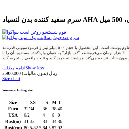
50 میل
سرم سفید کننده بدن لنسیاد، معجزه‌ای برای درمان تیرگی‌های مقاوم پوست است. این محصول با حجم ۵۰۰ میلی‌لیتر و فرمولاسیونی قدرتمند (ترکیب AHA و ویتامین C)، پوست تیره زانو، آرنج، قوزک پا و سایر نواحی بدن را روشن و
یکدست می‌کند. اما چرا باید برای داشتن پوستی روشن، هزینه‌های نجومی بپردازید؟ در حالی که فروشگاه‌های واسطه‌ای این سرم را با قیمت‌های بالای ۳۰۰ هزار تومان می‌فروشند، "کف بازار" به عنوان واردکننده مستقیم، آن را با
Show less
ادامه مطلب
2,900,000 ریال
(بدون مالیات)
Size chart
Women's clothing size
Size
XS
S
M
L
Euro
32/34
36
38
40
USA
0/2
4
6
8
Bust(in)
31-32
33
34
36
Bust(cm)
80.5-82.5
84.5
87
92