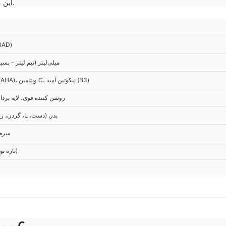
این محصول به دلیل حجم بالا و ترکیبات موثر، یکی از بهترین گزینه‌های بازار است.
لنسیاد
۵۰۰ میلی‌لیتر (نیم لیتر - بس
اسیدهای میوه (AHA)، ویتامین C، نیکوتین آمید (B3)
روشن کننده قوی، لایه بردا
بدن (دست، پا، گردن، زی
سرم 
۲۰۲۶/۲۰۲۷ (تازه تولید)
نقد و بررسی تخصصی: معجزه ترکیب AHA و ویتامین C