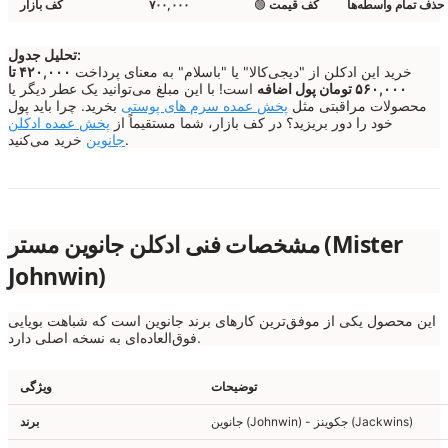
حذف تمام واسطه‌ها
کف قیمت
🟢
۷۰۰,۰۰۰
کف بازار
تحلیل جدول:
خرید این ادکلن از "دیجی‌کالا" یا "باسلام" به معنای پرداخت
۴۲۰,۰۰۰ تا
۵۶۰,۰۰۰ تومان پول اضافه
است! با این مبلغ می‌توانید یک عطر دیگر یا
محصولات مراقبتی مثل
پخش عمده سرم های پوستی
بخرید. چرا باید پول
خود را دور بریزید؟ در کف بازار، شما مستقیماً از
پخش عمده ادکلن
خرید می‌کنید.
جانوین
مشخصات فنی ادکلن جانوین مستر (Mister
Johnwin)
این محصول یکی از موفق‌ترین کارهای برند جانوین است که شباهت بویایی
فوق‌العاده‌ای به نسخه اصلی دارد.
توضیحات
ویژگی
جانوین (Johnwin) - جکوینز (Jackwins)
برند