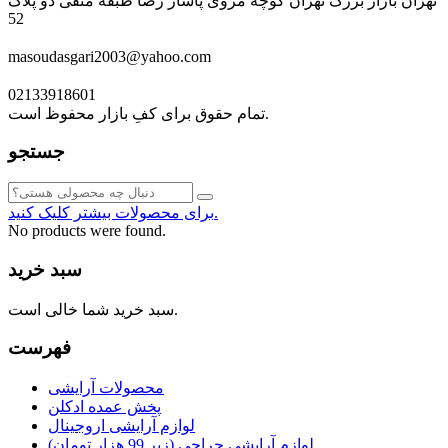
تهران بازار بزرگ تهران کوچه مروی پاساژ رضا طبقه منفی دو پلاک
52
masoudasgari2003@yahoo.com
02133918601
تمام حقوق برای کفِ بازار محفوظ است.
جستجو
برای محصولات بیشتر کلیک کنید.
No products were found.
سبد خرید
سبد خرید شما خالی است.
فهرست
محصولات آرایشی
پخش عمده ادکلن
لوازم آرایشی اروجینال
لوازم آرایشی حراجی (زیر 99 هزار تومان)