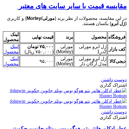
مقایسه قیمت با سایر سایت های معتبر
در این مقایسه، محصولات از نظر برند (
مورلی/Morley
) و کاربری
(
ژل ابرو
) یکسان هستند.
لینک
فروشگاه
محصول
برند
قیمت نهایی
محصول
ژل ابرو مورلی
مورلی
۷۵,۰۰۰ تومان
لینک
کف بازار
2در1
(Morley)
(۷۵۰,۰۰۰ ریال)
محصول
ژل ابرو مورلی
مورلی
لینک
دیجی‌کالا
۹۵,۰۰۰
مدل آرگان دار
(Morley)
محصول
دوست داشتن
اشتراک گذاری
دوست داشتن
اشتراک گذاری
عطر ادکلن هانتر بتم هوگو بوس بوتلد جانوین جکوینز