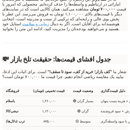
اماراتی در ارتباطیم و واسطه‌ها را حذف کرده‌ایم. محصولی که امروز با
قیمت
۷۰۰,۰۰۰ تومان
مشاهده می‌کنید، همان کالایی است که در سایت‌های
دیگر با قیمت‌های بالای ۱,۱۰۰,۰۰۰ تومان به فروش می‌رسد. این عطر با
پخش بوی عالی و رایحه‌ای که ترکیبی از سنت و مدرنیته است، انتخابی
هوشمندانه برای آقایان است. اگر به دنبال
زیبایی و سلامت
استایل خود
هستید و می‌خواهید بودجه‌تان را مدیریت کنید، ادامه این متن را بخوانید.
💸 جدول افشای قیمت‌ها: حقیقت تلخ بازار
شعار ما
"کف بازار؛ خرید از کف، سود تا سقف!"
است. برای اثبات این ادعا،
بیایید یک مقایسه ریاضی انجام دهیم. چرا قیمت ما ۷۰۰,۰۰۰ تومان است؟
دلیل قیمت‌گذاری
وضعیت قیمت
قیمت تخمینی (تومان)
فروشگاه
 + هزینه پست پنهان
🔴 بسیار گران
۱,۲۶۰,۰۰۰
باسلام
زش + سود فروشنده
🔴 گران
۱,۱۲۰,۰۰۰
دیجی‌کالا
 با سود واسطه‌گری
🟡 متوسط
۸۷۵,۰۰۰
ترب (دلال‌ها)