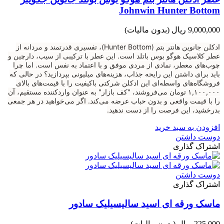
Johnwin Hunter Bottom
9,000,000 ریال
(بدون مالیات)
ادکلن جانوین هانتر بتم (Hunter Bottom)، تفسیری قدرتمند و مردانه از
عطر کلاسیک هوگو بوس باتلد است. این عطر با ترکیبی از سیب، دارچین و
چوب‌های معطر، نمادی از مردی موفق و با اعتماد به نفس است. اما چرا
باید برای داشتن این رایحه جذاب، هزینه‌های میلیونی بپردازید؟ در حالی که
فروشگاه‌های واسطه‌ای این ادکلن شرکتی باکیفیت را با قیمت‌های بالای
۱,۱۰۰,۰۰۰ تومان می‌فروشند، "کف بازار" به عنوان واردکننده مستقیم، آن
را با قیمت واقعی و بدون حباب عرضه می‌کند. اگر می‌خواهید در هر جمعی
بدرخشید، این فرصت را از دست ندهید.
افزودن به سبد خرید
دوست داشتن
اشتراک گذاری
دوست داشتن
اشتراک گذاری
ماسک ورقه ای اسید سالیسیلیک سادور
225,000 ریال
(بدون مالیات)