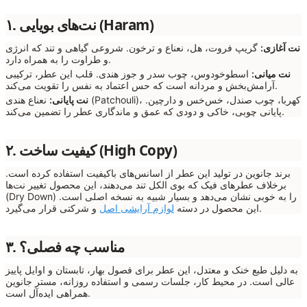
۱. نت‌های بویایی (Haram)
نت آغازی:
گریپ فروت، هل، نعناع و ترخون. شروعی گیاهی و تند که انرژی
و طراوت را به همراه دارد.
نت میانی:
اسطوخودوس، چوب سدر و جوز هندی. قلب این عطر، ترکیبی
آرامش‌بخش و مردانه است که حس اعتماد به نفس را تقویت می‌کند.
نت پایانی:
نعناع هندی (Patchouli)، کهربا، چوب صندل، خس‌خس و دارچین.
پایانی چوبی، خاکی و دودی که عمق و ماندگاری عطر را تضمین می‌کند.
۲. کیفیت ساخت (High Copy)
برند جانوین در تولید این عطر از اسانس‌های باکیفیت استفاده کرده است.
برخلاف عطرهای فیک که بوی الکل تند می‌دهند، این محصول تغییر نت‌ها
(Dry Down) را به خوبی نشان می‌دهد و بسیار شبیه به نسخه اصلی است.
و شرکتی قرار می‌گیرد.
این محصول در دسته
لوازم آرایشی اصل
۳. مناسب چه فصلی؟
به دلیل طبع خنک و معتدل، این عطر برای فصول بهار، تابستان و اوایل پاییز
عالی است. در محیط کار، جلسات رسمی و استفاده روزانه، مستر جانوین
همراهی ایده‌آل است.