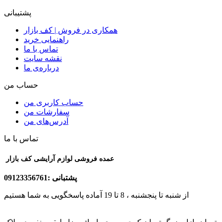
پشتیبانی
همکاری در فروش | کف بازار
راهنمایی خرید
تماس با ما
نقشه سایت
درباره‌ی ما
حساب من
حساب کاربری من
سفارشات من
آدرس‌های من
تماس با ما
عمده فروشی لوازم آرایشی کف بازار
پشتبانی :09123356761
از شنبه تا پنجشنبه ، 8 تا 19 آماده پاسخگویی به شما هستیم