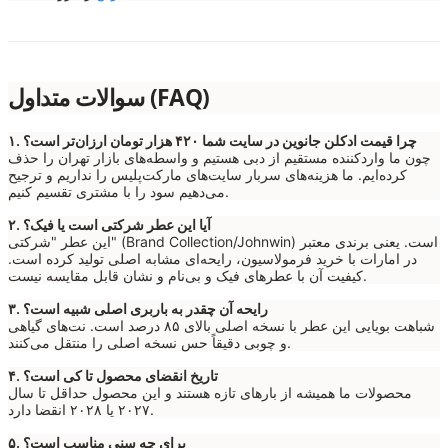
سوالات متداول (FAQ)
۱. چرا قیمت ادکلن جانوین در سایت شما ۴۲۰ هزار تومان ارزان‌تر است؟
چون ما واردکننده مستقیم از دبی هستیم و واسطه‌های بازار تهران را حذف
کرده‌ایم. ما هزینه‌های سربار سایت‌های مارکت‌پلیس را نداریم و ترجیح
می‌دهیم سود را با مشتری تقسیم کنیم.
۲. آیا این عطر شرکتی است یا فیک؟
این عطر "شرکتی" (Brand Collection/Johnwin) است. یعنی برندی معتبر
در امارات با خرید فرمولاسیون، رایحه‌ای مشابه اصلی تولید کرده است.
کیفیت آن با عطرهای فیک و بی‌نام و نشان قابل مقایسه نیست.
۳. رایحه آن چقدر به باربری اصلی شبیه است؟
شباهت بویایی این عطر با نسخه اصلی بالای ۸۵ درصد است. نت‌های گیاهی
و چوبی دقیقاً حس نسخه اصلی را منتقل می‌کنند.
۴. تاریخ انقضای محصول تا کی است؟
محصولات ما همیشه از بارهای تازه هستند و این محصول حداقل تا سال
۲۰۲۷ یا ۲۰۲۸ انقضا دارد.
۵. برای چه سنی مناسب است؟