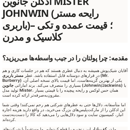
ادکلن جانوین MISTER
JOHNWIN (رایحه مستر
باربری)؛ قیمت عمده و تکی –
کلاسیک و مدرن
مقدمه: چرا پولتان را در جیب واسطه‌ها می‌ریزید؟
آقایان شیک‌پوش همیشه به دنبال عطری هستند که هم در جلسات کاری و هم
در قرارهای دوستانه قابل استفاده باشد. عطر
مستر باربری (Mr.
یکی از بهترین گزینه‌هاست، اما قیمت بالای نسخه اصلی آن،
Burberry)
با
جانوین (Johnwin/Jackwins)
بسیاری را منصرف می‌کند. برند اماراتی
، همان حس لوکس و رایحه پیچیده را با قیمتی بسیار
Mister
تولید مدل
مقرون‌به‌صرفه‌تر ارائه کرده است.
اما متأسفانه، دلال‌ها حتی به عطرهای شرکتی هم رحم نمی‌کنند! وقتی شما
این ادکلن را از مارکت‌پلیس‌های بزرگ می‌خرید، در واقع دارید هزینه اجاره
انبار، کمیسیون سایت و سود دلال‌هایی را می‌دهید که کالا را دست‌به‌دست
کرده‌اند.
ما در
کف بازار
این زنجیره را قطع کرده‌ایم. ما مستقیماً با شرکت‌های