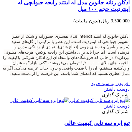
ادکلن زنانه جانوین مدل له اینتند رایحه جیوانچی له
اینتردیت حجم ۱۰۰ میل
9,500,000 ریال
(بدون مالیات)
ادکلن جانوین له اینتند (Le Intend)، تفسیری جسورانه و شیک از عطر
مشهور جیوانچی له اینتردیت است. این عطر با ترکیبی از گل‌های سفید
(مریم و یاس) و نت‌های چوبی (نعناع هندی)، نمادی از زنانگی مدرن و
فریبنده است. اما چرا باید برای داشتن این رایحه لوکس، هزینه‌های میلیونی
بپردازید؟ در حالی که فروشگاه‌های واسطه‌ای این ادکلن شرکتی باکیفیت را
با قیمت‌های بالای ۱,۲۰۰,۰۰۰ تومان می‌فروشند، "کف بازار" به عنوان
واردکننده مستقیم، آن را با قیمت واقعی و بدون حباب عرضه می‌کند. اگر به
دنبال عطری هستید که امضای شما باشد، این فرصت را از دست ندهید.
افزودن به سبد خرید
دوست داشتن
اشتراک گذاری
دوست داشتن
اشتراک گذاری
تیغ ابرو سه تایی کیفیت عالی