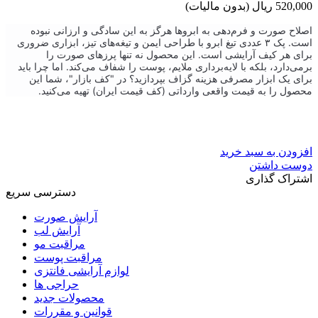
520,000 ریال
(بدون مالیات)
اصلاح صورت و فرم‌دهی به ابروها هرگز به این سادگی و ارزانی نبوده
است. پک ۳ عددی تیغ ابرو با طراحی ایمن و تیغه‌های تیز، ابزاری ضروری
برای هر کیف آرایشی است. این محصول نه تنها پرزهای صورت را
برمی‌دارد، بلکه با لایه‌برداری ملایم، پوست را شفاف می‌کند. اما چرا باید
برای یک ابزار مصرفی هزینه گزاف بپردازید؟ در "کف بازار"، شما این
محصول را به قیمت واقعی وارداتی (کف قیمت ایران) تهیه می‌کنید.
افزودن به سبد خرید
دوست داشتن
اشتراک گذاری
دسترسی سریع
آرایش صورت
آرایش لب
مراقبت مو
مراقبت پوست
لوازم آرایشی فانتزی
حراجی ها
محصولات جدید
قوانین و مقررات