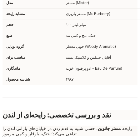
مستر (Mister)
مدل
مستر باربری (Mr. Burberry)
مشابه رایحه
۱۰۰ میلی‌لیتر
حجم
خنک، تلخ و کمی تند
طبع
چوبی معطر (Woody Aromatic)
گروه بویایی
آقایان جنتلمن و کلاسیک پسند
مناسب برای
خوب (ادو پرفیوم - Eau De Parfum)
ماندگاری
۴۹۸۷
شناسه محصول
نقد و بررسی تخصصی: رایحه‌ای از لندن
رایحه
مستر جانوین
، حسی شبیه به قدم زدن در خیابان‌های بارانی لندن را
تداعی می‌کند؛ خنک، باوقار و کمی مرموز.