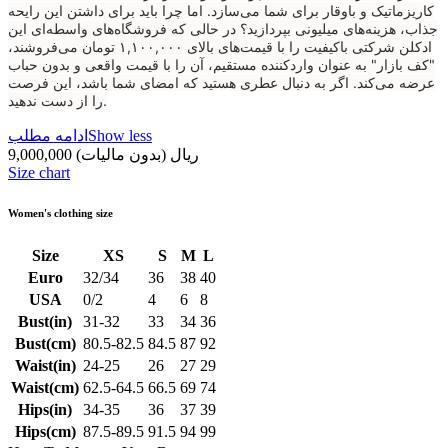
کاریزماتیک و باوقار برای شما می‌سازد. اما چرا باید برای داشتن این رایحه
جذاب، هزینه‌های میلیونی بپردازید؟ در حالی که فروشگاه‌های واسطه‌ای این
ادکلن شرکتی باکیفیت را با قیمت‌های بالای ۱,۱۰۰,۰۰۰ تومان می‌فروشند،
"کف بازار" به عنوان واردکننده مستقیم، آن را با قیمت واقعی و بدون حباب
عرضه می‌کند. اگر به دنبال عطری هستید که امضای شما باشد، این فرصت
را از دست ندهید.
Show less
ادامه مطلب
9,000,000 ریال
(بدون مالیات)
Size chart
Women's clothing size
Size
XS
S
M
L
Euro
32/34
36
38
40
USA
0/2
4
6
8
Bust(in)
31-32
33
34
36
Bust(cm)
80.5-82.5
84.5
87
92
Waist(in)
24-25
26
27
29
Waist(cm)
62.5-64.5
66.5
69
74
Hips(in)
34-35
36
37
39
Hips(cm)
87.5-89.5
91.5
94
99