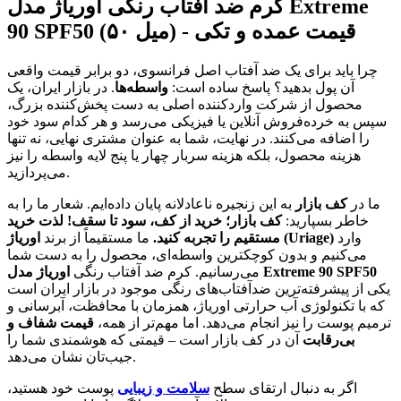
کرم ضد آفتاب رنگی اوریاژ مدل Extreme
90 SPF50 (۵۰ میل) - قیمت عمده و تکی
چرا باید برای یک ضد آفتاب اصل فرانسوی، دو برابر قیمت واقعی
آن پول بدهید؟ پاسخ ساده است:
واسطه‌ها
. در بازار ایران، یک
محصول از شرکت واردکننده اصلی به دست پخش‌کننده بزرگ،
سپس به خرده‌فروش آنلاین یا فیزیکی می‌رسد و هر کدام سود خود
را اضافه می‌کنند. در نهایت، شما به عنوان مشتری نهایی، نه تنها
هزینه محصول، بلکه هزینه سربار چهار یا پنج لایه واسطه را نیز
می‌پردازید.
ما در
کف بازار
به این زنجیره ناعادلانه پایان داده‌ایم. شعار ما را به
خاطر بسپارید:
کف بازار؛ خرید از کف، سود تا سقف! لذت خرید
وارد
اوریاژ (Uriage)
مستقیم را تجربه کنید.
ما مستقیماً از برند
می‌کنیم و بدون کوچکترین واسطه‌ای، محصول را به دست شما
اوریاژ مدل Extreme 90 SPF50
می‌رسانیم. کرم ضد آفتاب رنگی
یکی از پیشرفته‌ترین ضدآفتاب‌های رنگی موجود در بازار ایران است
که با تکنولوژی آب حرارتی اوریاژ، همزمان با محافظت، آبرسانی و
ترمیم پوست را نیز انجام می‌دهد. اما مهم‌تر از همه،
قیمت شفاف و
بی‌رقابت
آن در کف بازار است – قیمتی که هوشمندی شما را
جیب‌تان نشان می‌دهد.
اگر به دنبال ارتقای سطح
سلامت و زیبایی
پوست خود هستید،