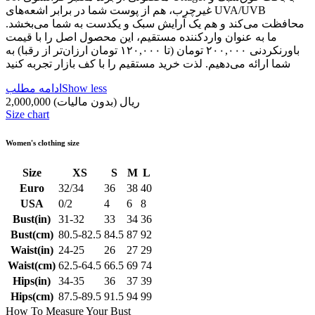
غیرچرب، هم از پوست شما در برابر اشعه‌های UVA/UVB
محافظت می‌کند و هم یک آرایش سبک و یکدست به شما می‌بخشد.
ما به عنوان واردکننده مستقیم، این محصول اصل را با قیمت
باورنکردنی ۲۰۰,۰۰۰ تومان (تا ۱۲۰,۰۰۰ تومان ارزان‌تر از رقبا) به
شما ارائه می‌دهیم. لذت خرید مستقیم را با کف بازار تجربه کنید
Show less
ادامه مطلب
2,000,000 ریال
(بدون مالیات)
Size chart
Women's clothing size
Size
XS
S
M
L
Euro
32/34
36
38
40
USA
0/2
4
6
8
Bust(in)
31-32
33
34
36
Bust(cm)
80.5-82.5
84.5
87
92
Waist(in)
24-25
26
27
29
Waist(cm)
62.5-64.5
66.5
69
74
Hips(in)
34-35
36
37
39
Hips(cm)
87.5-89.5
91.5
94
99
How To Measure Your Bust