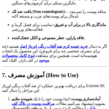
جایگزین سبکی برای کرم‌پودرهای سنگین.
منافذ پوست را نمی‌بندد –
بافت ضد لک (Non-comedogenic):
ایده‌آل برای پوست‌های چرب و مستعد آکنه.
ماندگاری بالا در برابر آب و تعریق:
مناسب برای فصل گرما و
فعالیت‌های ورزشی.
فاقد پارابن، عطر مصنوعی و الکل خشک‌کننده.
اگر به دنبال
خرید عمده کرم ضد آفتاب رنگی اوریاژ اصل
هستید (چه
برای مصرف شخصی چه برای فروش)، این محصول یک انتخاب
هوشمندانه است. همچنین برای مشاهده
تنوع کامل محصولات
در کف بازار، کلیک کنید.
موجود
7. آموزش مصرف (How to Use)
برای دریافت بهترین عملکرد از ضد آفتاب رنگی اوریاژ Extreme 90،
این مراحل را دنبال کنید:
آماده‌سازی پوست:
ابتدا پوست خود را با یک
شوینده ملایم
بشویید (پیشنهاد می‌کنیم مقالات
مراقبت پوست در بلاگ کف
بازار
را مطالعه کنید). سپس از یک
مرطوب‌کننده سبک