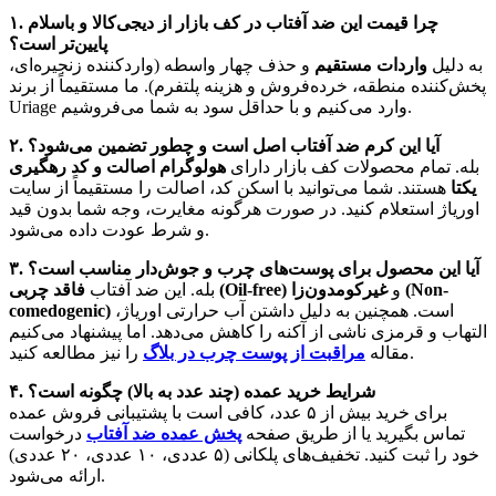
۱. چرا قیمت این ضد آفتاب در کف بازار از دیجی‌کالا و باسلام
پایین‌تر است؟
به دلیل
واردات مستقیم
و حذف چهار واسطه (واردکننده زنجیره‌ای،
پخش‌کننده منطقه، خرده‌فروش و هزینه پلتفرم). ما مستقیماً از برند
Uriage وارد می‌کنیم و با حداقل سود به شما می‌فروشیم.
۲. آیا این کرم ضد آفتاب اصل است و چطور تضمین می‌شود؟
بله. تمام محصولات کف بازار دارای
هولوگرام اصالت و کد رهگیری
یکتا
هستند. شما می‌توانید با اسکن کد، اصالت را مستقیماً از سایت
اوریاژ استعلام کنید. در صورت هرگونه مغایرت، وجه شما بدون قید
و شرط عودت داده می‌شود.
۳. آیا این محصول برای پوست‌های چرب و جوش‌دار مناسب است؟
و
غیرکومدون‌زا (Non-
فاقد چربی (Oil-free)
بله. این ضد آفتاب
است. همچنین به دلیل داشتن آب حرارتی اوریاژ،
comedogenic)
التهاب و قرمزی ناشی از آکنه را کاهش می‌دهد. اما پیشنهاد می‌کنیم
را نیز مطالعه کنید.
مقاله
مراقبت از پوست چرب در بلاگ
۴. شرایط خرید عمده (چند عدد به بالا) چگونه است؟
برای خرید بیش از ۵ عدد، کافی است با پشتیبانی فروش عمده
تماس بگیرید یا از طریق صفحه
پخش عمده ضد آفتاب
درخواست
خود را ثبت کنید. تخفیف‌های پلکانی (۵ عددی، ۱۰ عددی، ۲۰ عددی)
ارائه می‌شود.