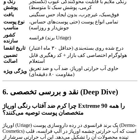
رنگی ملایم با قابلیت محوکنندگی عیوب (تکستچر
رنگ و
کرمی، پوشش سبک تا متوسط)
پوشش
فوق‌سبک، غیرچرب، بدون ایجاد حس سنگینی
بافت
تمامی انواع پوست (حتی پوست‌های حساس،
نوع پوست
جوش‌دار و روزاسه)
مناسب
کشور
فرانسه (برند Uriage)
سازنده
درج شده روی بسته‌بندی (حداقل ۳۰ ماه اعتبار)
تاریخ انقضا
هولوگرام اختصاصی کف بازار + کد رهگیری قابل
تضمین
استعلام
اصالت
حاوی آب حرارتی اوریاژ، ضد آب و ضد تعریق
ویژگی ویژه
(مقاومت ۸۰ دقیقه‌ای)
6. نقد و بررسی تخصصی (Deep Dive)
چرا کرم ضد آفتاب رنگی اوریاژ Extreme 90 را همه
متخصصان پوست توصیه می‌کنند؟
اوریاژ (Uriage) یک برند فرانسوی در رده داروسازی پوست (Dermo-
Cosmetics) است که آب حرارتی چشمه اوریاژ در آلپ فرانسه، قلب
تپنده محصولات آن را تشکیل می‌دهد. این آب حرارتی سرشار از