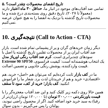
۵. تاریخ انقضای محصولات چقدر است؟
تمامی ضد آفتاب‌های موجود در انبار ما،
حداقل ۳۰ ماه اعتبار
دارند
(معمولاً تا ۲۰۲۷). تاریخ دقیق روی بسته‌بندی درج شده و ما
محصولات تاریخ گذشته یا نزدیک به انقضا را به هیچ عنوان عرضه
نمی‌کنیم.
10. نتیجه‌گیری (Call to Action - CTA)
دیگر زمان خرید‌های گران و پر از پشیمانی تمام شده است. بازار
ضد آفتاب ایران پر از محصولات تقلبی، تاریخ گذشته یا اصل با
سودهای چندبرابری است.
کرم ضد آفتاب رنگی اوریاژ مدل
یک انتخاب هوشمندانه است: کیفیت فرانسوی،
Extreme 90 SPF50
قیمت واردکننده، پوشش رنگی جادویی و تضمین اصالت.
ما در
کف بازار
ثابت کرده‌ایم که می‌توان هم «اصل» خرید، هم
«اقتصادی» خرید و هم از خریدتان لذت برد. شعار ما را فراموش
کف بازار؛ خرید از کف، سود تا سقف!
نکنید:
همین حالا روی دکمه زیر کلیک کنید و این ضد آفتاب معجزه‌گر را با
قیمت باورنکردنی ۲۰۰,۰۰۰ تومان
(تا ۱۲۰,۰۰۰ تومان ارزان‌تر از
رقبا) به سبد خرید خود اضافه کنید. اگر از محصول راضی نبودید،
پولتان را پس می‌گیریم – بدون سوال.