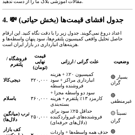
مقالات آموزشی بلاگ ما را از دست ندهید.
4. 💸 جدول افشای قیمت‌ها (بخش حیاتی)
اعداد دروغ نمی‌گویند. جدول زیر را با دقت نگاه کنید. این ارقام
حاصل تحلیل واقعی کمیسیون پلتفرم‌ها، سود پنهان واسطه‌ها و
هزینه‌های انبارداری در بازار ایران است.
قیمت
فروشگاه /
وضعیت
علت گرانی / ارزانی
نهایی
پلتفرم
(تومان)
کمیسیون ۲۰٪ + هزینه
🔴 بسیار
انبارداری مراکز + سود
۳۲۰,۰۰۰
دیجی‌کالا
گران
فروشنده واسطه
سود دو واسطه مجزا +
🔴
کارمزد ۱۳٪ پلتفرم + هزینه
۳۶۰,۰۰۰
باسلام
غیرمنطقی
بسته‌بندی
حداقل ۲۵٪ سود برای
🟡 نسبتاً
ترب (میانگین
فروشنده‌های غیرواردکننده
۲۵۰,۰۰۰
دلال‌ها)
گران
(دلال‌های حرفه‌ای)
کف بازار
🟢
حذف همه واسطه‌ها + واردات