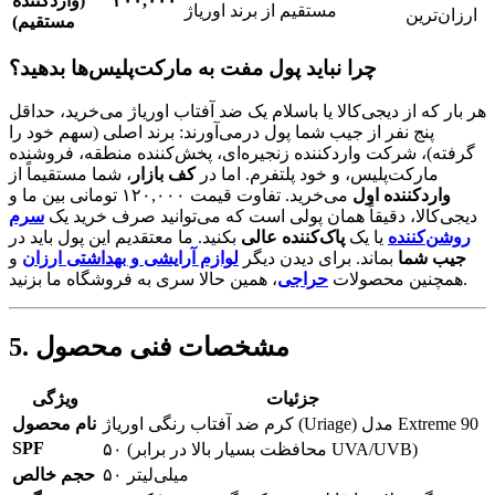
۲۰۰,۰۰۰
(واردکننده
مستقیم از برند اوریاژ
ارزان‌ترین
مستقیم)
چرا نباید پول مفت به مارکت‌پلیس‌ها بدهید؟
هر بار که از دیجی‌کالا یا باسلام یک ضد آفتاب اوریاژ می‌خرید، حداقل
پنج نفر از جیب شما پول درمی‌آورند: برند اصلی (سهم خود را
گرفته)، شرکت واردکننده زنجیره‌ای، پخش‌کننده منطقه، فروشنده
مارکت‌پلیس، و خود پلتفرم. اما در
کف بازار
، شما مستقیماً از
واردکننده اول
می‌خرید. تفاوت قیمت ۱۲۰,۰۰۰ تومانی بین ما و
دیجی‌کالا، دقیقاً همان پولی است که می‌توانید صرف خرید یک
سرم
روشن‌کننده
یا یک
پاک‌کننده عالی
بکنید. ما معتقدیم این پول باید در
جیب شما
بماند. برای دیدن دیگر
لوازم آرایشی و بهداشتی ارزان
و
، همین حالا سری به فروشگاه ما بزنید.
همچنین محصولات
حراجی
5. مشخصات فنی محصول
جزئیات
ویژگی
کرم ضد آفتاب رنگی اوریاژ (Uriage) مدل Extreme 90
نام محصول
SPF
۵۰ (محافظت بسیار بالا در برابر UVA/UVB)
۵۰ میلی‌لیتر
حجم خالص