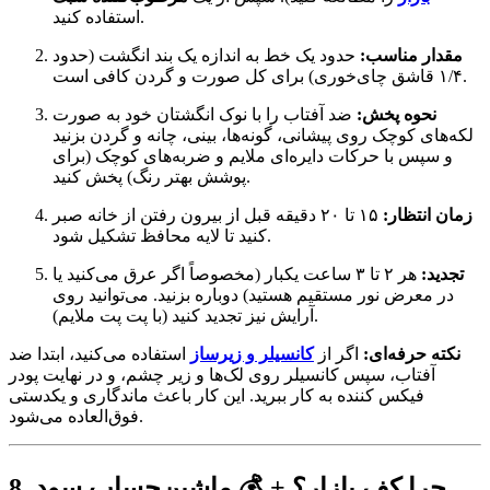
استفاده کنید.
مقدار مناسب:
حدود یک خط به اندازه یک بند انگشت (حدود
۱/۴ قاشق چای‌خوری) برای کل صورت و گردن کافی است.
نحوه پخش:
ضد آفتاب را با نوک انگشتان خود به صورت
لکه‌های کوچک روی پیشانی، گونه‌ها، بینی، چانه و گردن بزنید
و سپس با حرکات دایره‌ای ملایم و ضربه‌های کوچک (برای
پوشش بهتر رنگ) پخش کنید.
زمان انتظار:
۱۵ تا ۲۰ دقیقه قبل از بیرون رفتن از خانه صبر
کنید تا لایه محافظ تشکیل شود.
تجدید:
هر ۲ تا ۳ ساعت یکبار (مخصوصاً اگر عرق می‌کنید یا
در معرض نور مستقیم هستید) دوباره بزنید. می‌توانید روی
آرایش نیز تجدید کنید (با پت پت ملایم).
نکته حرفه‌ای:
اگر از
کانسیلر و زیرساز
استفاده می‌کنید، ابتدا ضد
آفتاب، سپس کانسیلر روی لک‌ها و زیر چشم، و در نهایت پودر
فیکس کننده به کار ببرید. این کار باعث ماندگاری و یکدستی
فوق‌العاده می‌شود.
8. چرا کف بازار؟ + 💰 ماشین‌حساب سود