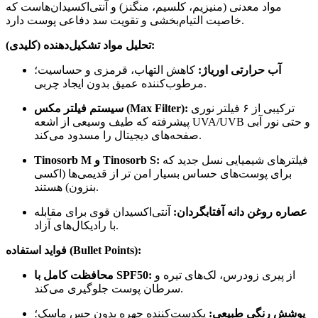
مواد معدنی (منیزیم، کلسیم، منگنز) و آنتی‌اکسیدان‌هاست که
خاصیت التیام‌بخشی و تقویت سد دفاعی پوست دارد.
تحلیل مواد تشکیل‌دهنده (کلیدی):
آب حرارتی اوریاژ:
کاهش التهاب، قرمزی و حساسیت؛
مرطوب‌کننده عمیق بدون ایجاد چربی.
ترکیبی از ۶ فیلتر نوری
سیستم فیلتر مکس (Max Filter):
پیشرفته که طیف وسیعی از اشعه UVA/UVB و حتی نور آبی
صفحه‌های دیجیتال را مسدود می‌کند.
فیلترهای شیمیایی نسل جدید که
Tinosorb M و Tinosorb S:
برای پوست‌های حساس بسیار امن تر از قدیمی‌ها (اکسی
بنزون) هستند.
عصاره روغن دانه آفتابگردان:
آنتی‌اکسیدان قوی برای مقابله
با رادیکال‌های آزاد.
فواید استفاده (Bullet Points):
از پیری زودرس، لک‌های تیره و
محافظت کامل با SPF50:
سرطان پوست جلوگیری می‌کند.
پوشش رنگی طبیعی:
یکدست‌کننده چهره بدون حس ماسک؛