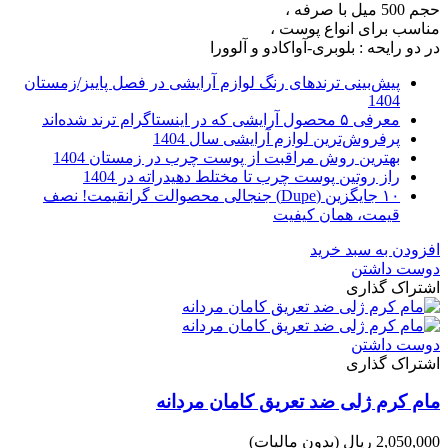
حجم 500 میل با صرفه ،
مناسب برای انواع پوست ،
در دو رایحه : بلوبری-آواکادو و آلوورا
پیش‌بینی ترندهای رنگ لوازم آرایشی در فصل پاییز/زمستان
1404
معرفی ۵ محصول آرایشی که در اینستاگرام ترند شده‌اند
پرفروش‌ترین لوازم آرایشی سال 1404
بهترین روش مراقبت از پوست چرب در زمستان 1404
راز روتین پوست چرب تا مختلط دهیدراته در 1404
۱۰ جایگزین (Dupe) جنجالی محصوالت گرانقیمت! نصف
قیمت، همان کیفیت
افزودن به سبد خرید
دوست داشتن
اشتراک گذاری
دوست داشتن
اشتراک گذاری
مام کرم ژلی ضد تعریق کامان مردانه
2,050,000 ریال
(بدون مالیات)