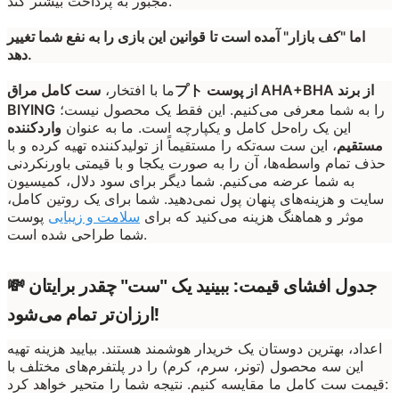
مجبور به پرداخت بیشتر کند.
اما "کف بازار" آمده است تا قوانین این بازی را به نفع شما تغییر
دهد.
ما با افتخار،
ست کامل مراقプト از پوست AHA+BHA از برند
را به شما معرفی می‌کنیم. این فقط یک محصول نیست؛
BIYING
این یک راه‌حل کامل و یکپارچه است. ما به عنوان
واردکننده
مستقیم
، این ست سه‌تکه را مستقیماً از تولیدکننده تهیه کرده و با
حذف تمام واسطه‌ها، آن را به صورت یکجا و با قیمتی باورنکردنی
به شما عرضه می‌کنیم. شما دیگر برای سود دلال، کمیسیون
سایت و هزینه‌های پنهان پول نمی‌دهید. شما برای یک روتین کامل،
موثر و هماهنگ هزینه می‌کنید که برای
سلامت و زیبایی
پوست
شما طراحی شده است.
💸 جدول افشای قیمت: ببینید یک "ست" چقدر برایتان
ارزان‌تر تمام می‌شود!
اعداد، بهترین دوستان یک خریدار هوشمند هستند. بیایید هزینه تهیه
این سه محصول (تونر، سرم، کرم) را در پلتفرم‌های مختلف با
قیمت ست کامل ما مقایسه کنیم. نتیجه شما را متحیر خواهد کرد: