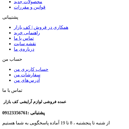
محصولات جدید
قوانین و مقررات
پشتیبانی
همکاری در فروش | کف بازار
راهنمایی خرید
تماس با ما
نقشه سایت
درباره‌ی ما
حساب من
حساب کاربری من
سفارشات من
آدرس‌های من
تماس با ما
عمده فروشی لوازم آرایشی کف بازار
پشتبانی :09123356761
از شنبه تا پنجشنبه ، 8 تا 19 آماده پاسخگویی به شما هستیم