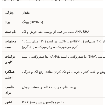
مقدار
ویژگی
بیینگ (BIYING)
برند
ست مراقبت از پوست ضد جوش و لک AHA BHA
نام ست
۱. تونر پاکسازی کننده (۱۲۰ میلی‌لیتر)<br>۲. سرم درمانی لایه‌بردار (۳۰ میلی‌لیتر)<br>۳.
محتویات
کرم مرطوب‌کننده و ترمیم‌کننده (۵۰ گرم)
ست
 هیدروکسی اسید (BHA)، نیاسینامید
ترکیبات
کلیدی
ش و آکنه، کنترل چربی، کوچک کردن منافذ، رفع لک و تیرگی
عملکرد
اصلی
پوست‌های چرب، مختلط و مستعد جوش
مناسب
برای
P.R.C (با فرمولاسیون پیشرفته)
کشور