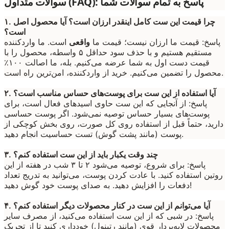
سوالات متداول (FAQ): پاسخ به تمام سوالات شما
۱. چرا قیمت این ست کامل اینقدر ارزان است؟ آیا محصول اصل
است؟
پاسخ: قیمت ما ارزان نیست؛ قیمت ما
واقعی
است. ما واردکننده
مستقیم هستیم و با حذف سود حداقل ۵ واسطه، محصول را با
قیمت دست اول به شما عرضه می‌کنیم. بله، ما اصالت ۱۰۰٪
محصول را تضمین می‌کنیم. خرید از واردکننده، امن‌ترین راه است.
۲. آیا استفاده از این ست برای پوست‌های حساس مناسب است؟
پاسخ: از آنجایی که این ست حاوی اسیدهای فعال است، برای
پوست‌های بسیار حساس توصیه نمی‌شود. اگر پوست حساسی
دارید، حتماً قبل از استفاده روی کل صورت، روی بخش کوچکی از
پوست (مانند پشت گوش) تست حساسیت انجام دهید.
۳. چند وقت یکبار باید از این ست استفاده کنم؟
پاسخ: برای شروع، توصیه می‌شود ۲ تا ۳ شب در هفته از این
روتین استفاده کنید. با عادت کردن پوست، می‌توانید به تدریج تعداد
دفعات را افزایش دهید. به صدای پوست خود گوش دهید!
۴. آیا می‌توانم از این ست در کنار محصولات دیگر استفاده کنم؟
پاسخ: در شبی که از این ست استفاده می‌کنید، از مصرف سایر
محصولات لایه‌بردار قوی (مانند رتینول) خودداری کنید تا از تحریک