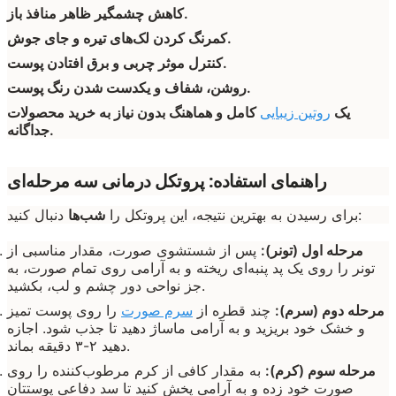
کاهش چشمگیر ظاهر منافذ باز.
کمرنگ کردن لک‌های تیره و جای جوش.
کنترل موثر چربی و برق افتادن پوست.
روشن، شفاف و یکدست شدن رنگ پوست.
یک
روتین زیبایی
کامل و هماهنگ بدون نیاز به خرید محصولات
جداگانه.
راهنمای استفاده: پروتکل درمانی سه مرحله‌ای
دنبال کنید:
برای رسیدن به بهترین نتیجه، این پروتکل را
شب‌ها
مرحله اول (تونر):
پس از شستشوی صورت، مقدار مناسبی از
تونر را روی یک پد پنبه‌ای ریخته و به آرامی روی تمام صورت، به
جز نواحی دور چشم و لب، بکشید.
مرحله دوم (سرم):
چند قطره از
سرم صورت
را روی پوست تمیز
و خشک خود بریزید و به آرامی ماساژ دهید تا جذب شود. اجازه
دهید ۲-۳ دقیقه بماند.
مرحله سوم (کرم):
به مقدار کافی از کرم مرطوب‌کننده را روی
صورت خود زده و به آرامی پخش کنید تا سد دفاعی پوستتان