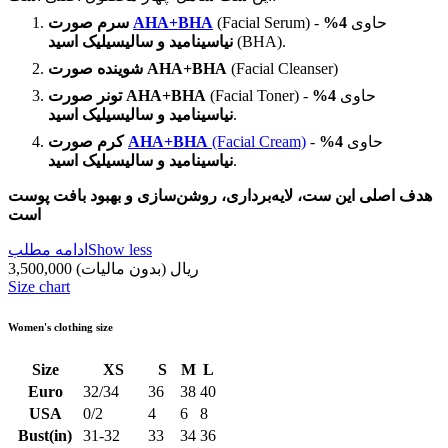
(Facial Serum) - حاوی
4%
AHA+BHA
سرم صورت
(BHA).
نیاسینامید و سالیسیلیک اسید
(Facial Cleanser)
شوینده صورت AHA+BHA
(Facial Toner) - حاوی
4%
تونر صورت AHA+BHA
.
نیاسینامید و سالیسیلیک اسید
- حاوی
4%
(Facial Cream)
AHA+BHA
کرم صورت
.
نیاسینامید و سالیسیلیک اسید
هدف اصلی این ست، لایه‌برداری، روشن‌سازی و بهبود بافت پوست
است
Show less
ادامه مطلب
3,500,000 ریال
(بدون مالیات)
Size chart
Women's clothing size
Size
XS
S
M
L
Euro
32/34
36
38
40
USA
0/2
4
6
8
Bust(in)
31-32
33
34
36