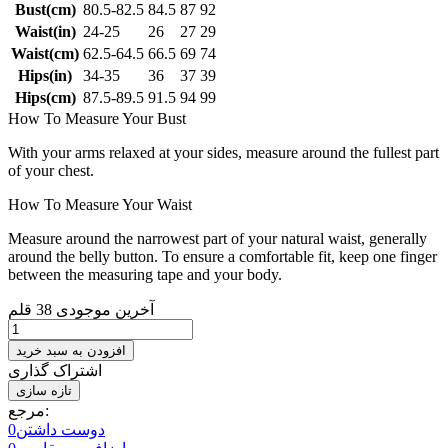
Bust(cm)
80.5-82.5
84.5
87
92
Waist(in)
24-25
26
27
29
Waist(cm)
62.5-64.5
66.5
69
74
Hips(in)
34-35
36
37
39
Hips(cm)
87.5-89.5
91.5
94
99
How To Measure Your Bust
With your arms relaxed at your sides, measure around the fullest part
of your chest.
How To Measure Your Waist
Measure around the narrowest part of your natural waist, generally
around the belly button. To ensure a comfortable fit, keep one finger
between the measuring tape and your body.
آخرین موجودی
38 قلم
افزودن به سبد خرید
اشتراک گذاری
مرجع:
دوست داشتن
0