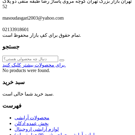
تهران بازار بزرگ تهران کوچه مروی پاساژ رضا طبقه منفی دو پلاک
52
masoudasgari2003@yahoo.com
02133918601
تمام حقوق برای کفِ بازار محفوظ است.
جستجو
برای محصولات بیشتر کلیک کنید.
No products were found.
سبد خرید
سبد خرید شما خالی است.
فهرست
محصولات آرایشی
پخش عمده ادکلن
لوازم آرایشی اروجینال
لوازم آرایشی حراجی (زیر 99 هزار تومان)