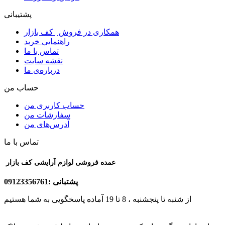
پشتیبانی
همکاری در فروش | کف بازار
راهنمایی خرید
تماس با ما
نقشه سایت
درباره‌ی ما
حساب من
حساب کاربری من
سفارشات من
آدرس‌های من
تماس با ما
عمده فروشی لوازم آرایشی کف بازار
پشتبانی :09123356761
از شنبه تا پنجشنبه ، 8 تا 19 آماده پاسخگویی به شما هستیم