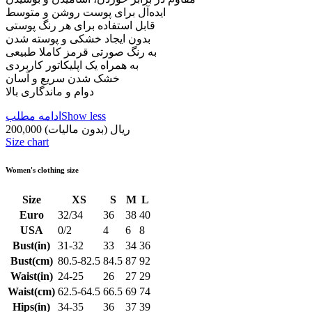
ایده‌آل برای پوست روشن و متوسط
قابل استفاده برای هر رنگ پوستی
بدون ایجاد خشکی و پوسته شدن
به رنگ صورتی قرمز کاملا طبیعی
به همراه یک اپلیکاتور کاربردی
خشک شدن سریع و آسان
دوام و ماندگاری بالا
Show less
ادامه مطلب
200,000 ریال
(بدون مالیات)
Size chart
Women's clothing size
Size
XS
S
M
L
Euro
32/34
36
38
40
USA
0/2
4
6
8
Bust(in)
31-32
33
34
36
Bust(cm)
80.5-82.5
84.5
87
92
Waist(in)
24-25
26
27
29
Waist(cm)
62.5-64.5
66.5
69
74
Hips(in)
34-35
36
37
39