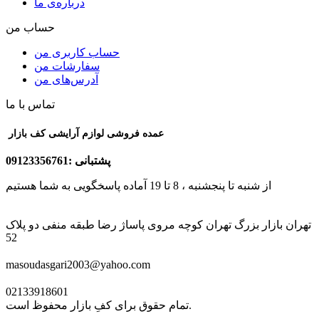
درباره‌ی ما
حساب من
حساب کاربری من
سفارشات من
آدرس‌های من
تماس با ما
عمده فروشی لوازم آرایشی کف بازار
پشتبانی :09123356761
از شنبه تا پنجشنبه ، 8 تا 19 آماده پاسخگویی به شما هستیم
تهران بازار بزرگ تهران کوچه مروی پاساژ رضا طبقه منفی دو پلاک
52
masoudasgari2003@yahoo.com
02133918601
تمام حقوق برای کفِ بازار محفوظ است.