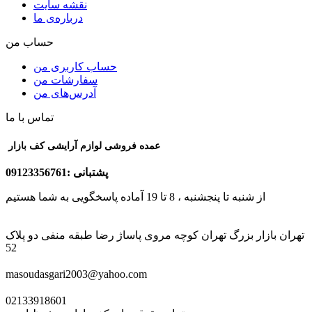
نقشه سایت
درباره‌ی ما
حساب من
حساب کاربری من
سفارشات من
آدرس‌های من
تماس با ما
عمده فروشی لوازم آرایشی کف بازار
پشتبانی :09123356761
از شنبه تا پنجشنبه ، 8 تا 19 آماده پاسخگویی به شما هستیم
تهران بازار بزرگ تهران کوچه مروی پاساژ رضا طبقه منفی دو پلاک
52
masoudasgari2003@yahoo.com
02133918601