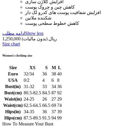
افزایش کلاژن سازی
کاهش چین و چروک پوست
افزایش شفافیت پوست های کدرو لک دار
شکننده ملانین
کاهش خطوط سطحی پوست
Show less
ادامه مطلب
1,250,000 ریال
(بدون مالیات)
Size chart
Women's clothing size
Size
XS
S
M
L
Euro
32/34
36
38
40
USA
0/2
4
6
8
Bust(in)
31-32
33
34
36
Bust(cm)
80.5-82.5
84.5
87
92
Waist(in)
24-25
26
27
29
Waist(cm)
62.5-64.5
66.5
69
74
Hips(in)
34-35
36
37
39
Hips(cm)
87.5-89.5
91.5
94
99
How To Measure Your Bust