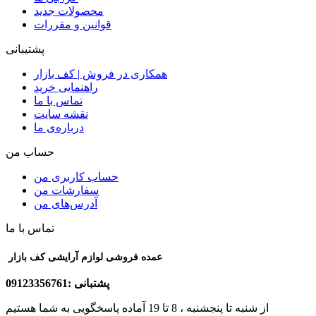
محصولات جدید
قوانین و مقررات
پشتیبانی
همکاری در فروش | کف بازار
راهنمایی خرید
تماس با ما
نقشه سایت
درباره‌ی ما
حساب من
حساب کاربری من
سفارشات من
آدرس‌های من
تماس با ما
عمده فروشی لوازم آرایشی کف بازار
پشتبانی :09123356761
از شنبه تا پنجشنبه ، 8 تا 19 آماده پاسخگویی به شما هستیم