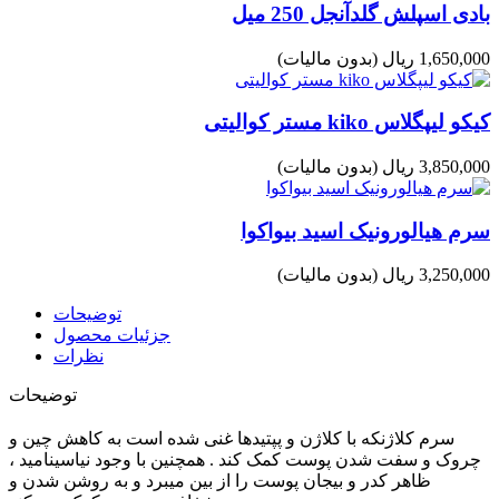
بادی اسپلش گلدآنجل 250 میل
1,650,000 ریال
(بدون مالیات)
کیکو لیپگلاس kiko مستر کوالیتی
3,850,000 ریال
(بدون مالیات)
سرم هیالورونیک اسید بیواکوا
3,250,000 ریال
(بدون مالیات)
توضیحات
جزئیات محصول
نظرات
توضیحات
سرم کلاژنکه با کلاژن و پپتیدها غنی شده است به کاهش چین و
چروک و سفت شدن پوست کمک کند . همچنین با وجود نیاسینامید ،
ظاهر کدر و بیجان پوست را از بین میبرد و به روشن شدن و