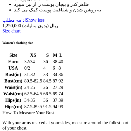
ظاهر کدر و بیجان پوست را از بین میبرد
به روشن شدن و شفافیت پوست کمک می کند
Show less
ادامه مطلب
1,250,000 ریال
(بدون مالیات)
Size chart
Women's clothing size
Size
XS
S
M
L
Euro
32/34
36
38
40
USA
0/2
4
6
8
Bust(in)
31-32
33
34
36
Bust(cm)
80.5-82.5
84.5
87
92
Waist(in)
24-25
26
27
29
Waist(cm)
62.5-64.5
66.5
69
74
Hips(in)
34-35
36
37
39
Hips(cm)
87.5-89.5
91.5
94
99
How To Measure Your Bust
With your arms relaxed at your sides, measure around the fullest part
of your chest.