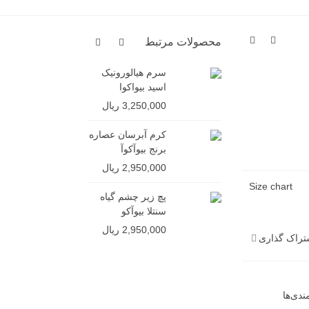
محصولات مرتبط
سرم هیالورونیک
شامپو ج
اسید بیواکوا
ایمیجز (
سولفات)
3,250,000 ریال
4,850,000 ر
کرم آبرسان عصاره
برنج بیوآکوآ
2,950,000 ریال
Size chart
پچ زیر چشم گیاه
سنتلا بیوآکو
2,950,000 ریال
تراک گذاری
دی‌ها