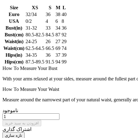
Size
XS
S
M
L
Euro
32/34
36
38
40
USA
0/2
4
6
8
Bust(in)
31-32
33
34
36
Bust(cm)
80.5-82.5
84.5
87
92
Waist(in)
24-25
26
27
29
Waist(cm)
62.5-64.5
66.5
69
74
Hips(in)
34-35
36
37
39
Hips(cm)
87.5-89.5
91.5
94
99
How To Measure Your Bust
With your arms relaxed at your sides, measure around the fullest part 
How To Measure Your Waist
Measure around the narrowest part of your natural waist, generally ar
ناموجود
افزودن به سبد خرید
اشتراک گذاری