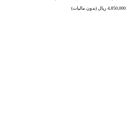
4,850,000 ریال
(بدون مالیات)