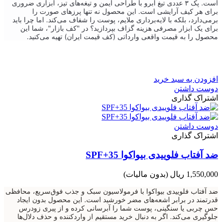
است. پک ۳ عددی تیغ ابرو با طراحی ایمن و تیغه‌های تیز، ابزاری ضروری
برای هر کیف آرایشی است. این محصول نه تنها پرزهای صورت را
برمی‌دارد، بلکه با لایه‌برداری ملایم، پوست را شفاف می‌کند. اما چرا باید
برای یک ابزار مصرفی هزینه گزاف بپردازید؟ در "کف بازار"، شما این
محصول را به قیمت واقعی وارداتی (کف قیمت ایران) تهیه می‌کنید.
افزودن به سبد خرید
دوست داشتن
اشتراک گذاری
دوست داشتن
اشتراک گذاری
ضد آفتاب فلوییدی بیواکوا SPF+35
1,550,000 ریال
(بدون مالیات)
ضد آفتاب فلوییدی بیواکوا با فرمولاسیون سبک و جذب فوق‌سریع، محافظی
قدرتمند در برابر اشعه‌های مضر خورشید است. این محصول بدون ایجاد
حس چربی یا سنگینی، پوست شما را آبرسانی کرده و از پیری زودرس
جلوگیری می‌کند. اگر به دنبال خرید مستقیم از واردکننده و حذف دلال‌ها