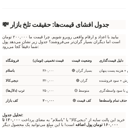
💸 جدول افشای قیمت‌ها: حقیقت تلخ بازار
بیایید با اعداد و ارقام واقعی روبرو شویم. چرا قیمت ما ۲۰۰,۰۰۰ تومان
است اما دیگران بسیار گران‌تر می‌فروشند؟ جدول زیر نشان می‌دهد پول
شما دقیقاً کجا می‌رود:
دلیل قیمت‌گذاری
وضعیت قیمت
قیمت تخمینی (تومان)
فروشگاه
 + هزینه پست پنهان
🔴 بسیار گران
۳۶۰,۰۰۰
باسلام
زش + سود فروشنده
🔴 گران
۳۲۰,۰۰۰
دیجی‌کالا
 با سود واسطه‌گری
🟡 متوسط
۲۵۰,۰۰۰
ترب (دلال‌ها)
حذف تمام واسطه‌ها
کف قیمت
🟢
۲۰۰,۰۰۰
کف بازار
تحلیل جدول:
خرید این پالت سایه از "دیجی‌کالا" یا "باسلام" به معنای پرداخت
۱۲۰,۰۰۰ تا
۱۶۰,۰۰۰ تومان پول اضافه
است! با این مبلغ می‌توانید یک محصول دیگر