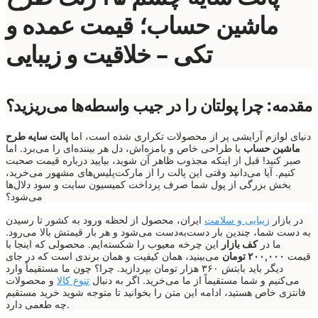
ماشین حساب؛ قیمت عمده و
تکی – خلاقیت و زیبایی
مقدمه: چرا پولتان را در جیب واسطه‌ها می‌ریزید؟
دنیای لوازم آرایشی پر از محصولات تکراری شده است، اما
پالت سایه طرح
ماشین حساب
با طراحی خاص و بامزه‌اش، دل هر بیننده‌ای را می‌برد. اما
صبر کنید! قبل از اینکه مجذوب ظاهر آن شوید، بیایید درباره قیمت صحبت
کنیم. آیا می‌دانید وقتی این پالت را از مارکت‌پلیس‌های مشهور می‌خرید،
بخش بزرگی از پول شما صرف پرداخت کمیسیون سایت و سود دلال‌ها
می‌شود؟
در بازار
زیبایی و سلامت
ایران، محصول از لحظه ورود به کشور تا رسیدن
به دست شما، چندین بار دست‌به‌دست می‌شود و هر بار قیمتش بالا می‌رود.
ما در
کف بازار
این چرخه معیوب را شکسته‌ایم. محصولی که اینجا با
قیمت
۲۰۰,۰۰۰ تومان
می‌بینید، همان کیفیت و همان برندی است که در جای
دیگر باید بابتش ۳۶۰ هزار تومان بپردازید. چرا؟ چون ما مستقیماً وارد
می‌کنیم و شما مستقیماً از ما می‌خرید. اگر به دنبال
تنوع کالا
و محصولات
فانتزی خاص هستید، ادامه این متن را بخوانید تا متوجه شوید خرید مستقیم
چه طعمی دارد.