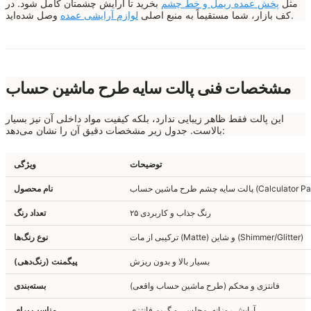
مثل
پخش عمده ریمل و خط چشم
بخرید تا آرایش چشمتان کامل شود. در
وصل شده‌اید.
کف بازار، شما مستقیماً به منبع اصلی
لوازم آرایشی عمده
مشخصات فنی پالت سایه طرح ماشین حساب
این پالت فقط ظاهر زیبایی ندارد، بلکه کیفیت مواد داخلی آن نیز بسیار
بالاست. جدول زیر مشخصات دقیق آن را نشان می‌دهد:
توضیحات
ویژگی
 طرح ماشین حساب (Calculator Palette)
نام محصول
۲۵ رنگ جذاب و کاربردی
تعداد رنگ
ترکیبی از مات (Matte) و شاین (Shimmer/Glitter)
نوع رنگ‌ها
بسیار بالا و بدون ریزش
پیگمنت (رنگ‌دهی)
فانتزی و محکم (طرح ماشین حساب واقعی)
بسته‌بندی
آرایش روزانه، مجلسی و گریم فانتزی
مناسب برای