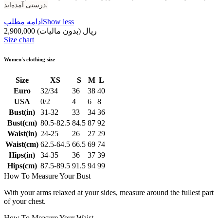
درستی آمده‌اید.
Show less
ادامه مطلب
2,900,000 ریال
(بدون مالیات)
Size chart
Women's clothing size
Size
XS
S
M
L
Euro
32/34
36
38
40
USA
0/2
4
6
8
Bust(in)
31-32
33
34
36
Bust(cm)
80.5-82.5
84.5
87
92
Waist(in)
24-25
26
27
29
Waist(cm)
62.5-64.5
66.5
69
74
Hips(in)
34-35
36
37
39
Hips(cm)
87.5-89.5
91.5
94
99
How To Measure Your Bust
With your arms relaxed at your sides, measure around the fullest part
of your chest.
How To Measure Your Waist