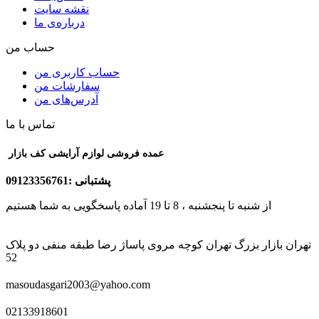
نقشه سایت
درباره‌ی ما
حساب من
حساب کاربری من
سفارشات من
آدرس‌های من
تماس با ما
عمده فروشی لوازم آرایشی کف بازار
پشتبانی :09123356761
از شنبه تا پنجشنبه ، 8 تا 19 آماده پاسخگویی به شما هستیم
تهران بازار بزرگ تهران کوچه مروی پاساژ رضا طبقه منفی دو پلاک
52
masoudasgari2003@yahoo.com
02133918601