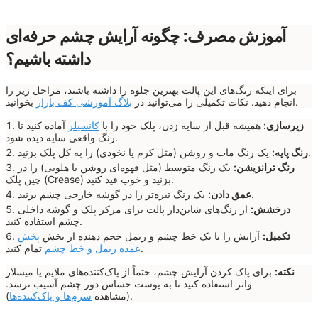
آموزش مصرف: چگونه آرایش چشم حرفه‌ای
داشته باشیم؟
برای اینکه رنگ‌های این پالت بهترین جلوه را داشته باشند، مراحل زیر را
بخوانید.
انجام دهید. نکات تکمیلی را می‌توانید در
بلاگ آموزشی کف بازار
زیرسازی:
همیشه قبل از سایه زدن، پلک خود را با
کانسیلر
آماده کنید تا
رنگ واقعی سایه دیده شود.
یک رنگ مات و روشن (مثل کرم یا نخودی) را به کل پلک بزنید.
رنگ پایه:
رنگ ترانزیشن:
یک رنگ متوسط (مثل قهوه‌ای روشن یا هلویی) را در
چین پلک (Crease) بزنید و خوب فید کنید.
یک رنگ تیره‌تر را در گوشه خارجی چشم بزنید.
عمق دادن:
درخشش:
از رنگ‌های شاین‌دار پالت برای مرکز پلک و گوشه داخلی
چشم استفاده کنید.
تکمیل:
آرایش را با یک خط چشم و ریمل حجم دهنده از بخش
پخش
تمام کنید.
عمده ریمل و خط چشم
نکته:
برای پاک کردن آرایش چشم، حتماً از پاک‌کننده‌های ملایم یا میسلار
واتر استفاده کنید تا به پوست حساس دور چشم آسیب نرسد.
).
(مشاهده
سرم‌ها و پاک‌کننده‌ها