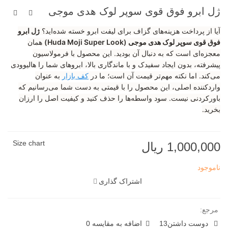
ژل ابرو فوق قوی سوپر لوک هدی موجی
آیا از پرداخت هزینه‌های گزاف برای لیفت ابرو خسته شده‌اید؟
ژل ابرو
فوق قوی سوپر لوک هدی موجی (Huda Moji Super Look)
همان
معجزه‌ای است که به دنبال آن بودید. این محصول با فرمولاسیون
پیشرفته، بدون ایجاد سفیدک و با ماندگاری بالا، ابروهای شما را هالیوودی
می‌کند. اما نکته مهم‌تر قیمت آن است؛ ما در
کف بازار
به عنوان
واردکننده اصلی، این محصول را با قیمتی به دست شما می‌رسانیم که
باورکردنی نیست. سود واسطه‌ها را حذف کنید و کیفیت اصل را ارزان
بخرید.
Size chart
1,000,000 ریال
ناموجود
اشتراک گذاری
مرجع:
دوست داشتن
13
اضافه به مقایسه
0