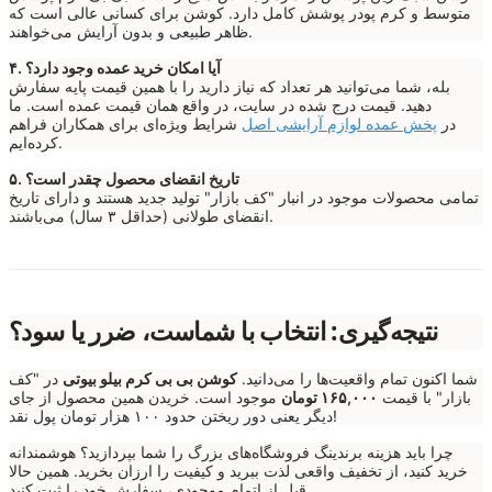
متوسط و کرم پودر پوشش کامل دارد. کوشن برای کسانی عالی است که
ظاهر طبیعی و بدون آرایش می‌خواهند.
۴. آیا امکان خرید عمده وجود دارد؟
بله، شما می‌توانید هر تعداد که نیاز دارید را با همین قیمت پایه سفارش
دهید. قیمت درج شده در سایت، در واقع همان قیمت عمده است. ما
در
پخش عمده لوازم آرایشی اصل
شرایط ویژه‌ای برای همکاران فراهم
کرده‌ایم.
۵. تاریخ انقضای محصول چقدر است؟
تمامی محصولات موجود در انبار "کف بازار" تولید جدید هستند و دارای تاریخ
انقضای طولانی (حداقل ۳ سال) می‌باشند.
نتیجه‌گیری: انتخاب با شماست، ضرر یا سود؟
شما اکنون تمام واقعیت‌ها را می‌دانید.
کوشن بی بی کرم بیلو بیوتی
در "کف
بازار" با قیمت
۱۶۵,۰۰۰ تومان
موجود است. خریدن همین محصول از جای
دیگر یعنی دور ریختن حدود ۱۰۰ هزار تومان پول نقد!
چرا باید هزینه برندینگ فروشگاه‌های بزرگ را شما بپردازید؟ هوشمندانه
خرید کنید، از تخفیف واقعی لذت ببرید و کیفیت را ارزان بخرید. همین حالا
قبل از اتمام موجودی، سفارش خود را ثبت کنید.