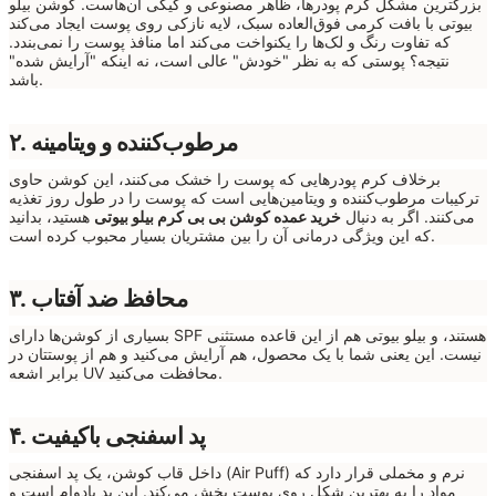
بزرگترین مشکل کرم پودرها، ظاهر مصنوعی و کیکی آن‌هاست. کوشن بیلو
بیوتی با بافت کرمی فوق‌العاده سبک، لایه نازکی روی پوست ایجاد می‌کند
که تفاوت رنگ و لک‌ها را یکنواخت می‌کند اما منافذ پوست را نمی‌بندد.
نتیجه؟ پوستی که به نظر "خودش" عالی است، نه اینکه "آرایش شده"
باشد.
۲. مرطوب‌کننده و ویتامینه
برخلاف کرم پودرهایی که پوست را خشک می‌کنند، این کوشن حاوی
ترکیبات مرطوب‌کننده و ویتامین‌هایی است که پوست را در طول روز تغذیه
می‌کنند. اگر به دنبال
خرید عمده کوشن بی بی کرم بیلو بیوتی
هستید، بدانید
که این ویژگی درمانی آن را بین مشتریان بسیار محبوب کرده است.
۳. محافظ ضد آفتاب
بسیاری از کوشن‌ها دارای SPF هستند، و بیلو بیوتی هم از این قاعده مستثنی
نیست. این یعنی شما با یک محصول، هم آرایش می‌کنید و هم از پوستتان در
برابر اشعه UV محافظت می‌کنید.
۴. پد اسفنجی باکیفیت
داخل قاب کوشن، یک پد اسفنجی (Air Puff) نرم و مخملی قرار دارد که
مواد را به بهترین شکل روی پوست پخش می‌کند. این پد بادوام است و