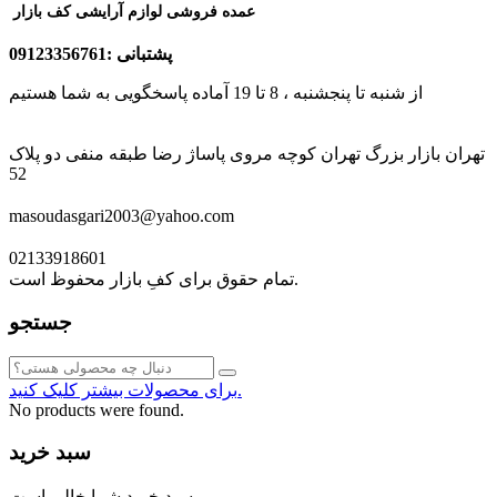
عمده فروشی لوازم آرایشی کف بازار
پشتبانی :09123356761
از شنبه تا پنجشنبه ، 8 تا 19 آماده پاسخگویی به شما هستیم
تهران بازار بزرگ تهران کوچه مروی پاساژ رضا طبقه منفی دو پلاک
52
masoudasgari2003@yahoo.com
02133918601
تمام حقوق برای کفِ بازار محفوظ است.
جستجو
برای محصولات بیشتر کلیک کنید.
No products were found.
سبد خرید
سبد خرید شما خالی است.