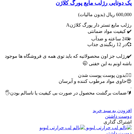
پک دوتایی رژلب مایع پورگ کلاژن
600,000 ریال
(بدون مالیات)
رژلب مایع تستر دار پورگ کلاژنA
✔️ کیفیت مواد ضمانتی
💫24 ساعته و ضدآب
💞در 12 رنگبندی جذاب
✔️رژلب جز اون محصولاتیه که باید توی همه ی فروشگاه ها موجود
باشه اونم به این خفنی 🤭
❤️‍🔥بدون پوست پوست شدن
😍حاوی مواد مرطوب کننده و آبرسان
‌‌.
🔰ضمانت برگشت محصول در صورت بی کیفیت یا ناسالم بودن🖐
افزودن به سبد خرید
دوست داشتن
اشتراک گذاری
دوست داشتن