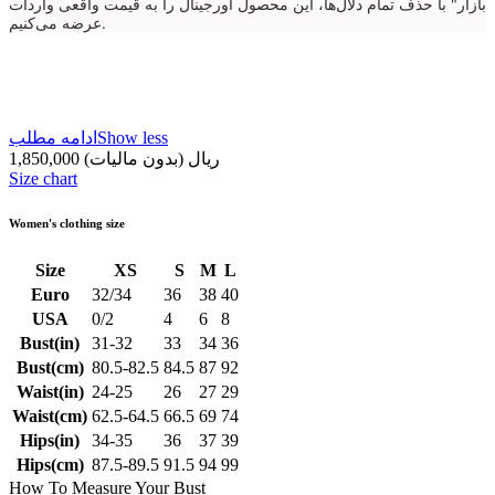
بازار" با حذف تمام دلال‌ها، این محصول اورجینال را به قیمت واقعی واردات
عرضه می‌کنیم.
Show less
ادامه مطلب
1,850,000 ریال
(بدون مالیات)
Size chart
Women's clothing size
Size
XS
S
M
L
Euro
32/34
36
38
40
USA
0/2
4
6
8
Bust(in)
31-32
33
34
36
Bust(cm)
80.5-82.5
84.5
87
92
Waist(in)
24-25
26
27
29
Waist(cm)
62.5-64.5
66.5
69
74
Hips(in)
34-35
36
37
39
Hips(cm)
87.5-89.5
91.5
94
99
How To Measure Your Bust