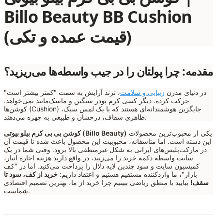
Billo Beauty BB Cushion
(قیمت عمده و تکی)
مقدمه: چرا پولتان را در جیب واسطه‌ها می‌ریزید؟
در دنیای مدرن
زیبایی و سلامت
، ترند آرایش به سمت "کمتر بیشتر است"
حرکت کرده. دیگر کسی کرم پودر سنگین و ماسک‌مانند نمی‌خواهد.
کوشن‌ها (Cushion) جایگزین هوشمندانه‌ای هستند که با یک لمس سبک،
ظاهری شفاف، درخشان و طبیعی به چهره می‌دهند.
یکی از محبوب‌ترین محصولات
کوشن بی بی کرم بیلو بیوتی (Billo Beauty)
این دسته است. اما متاسفانه، محبوبیت این محصول باعث شده تا قیمت آن
در مارکت‌پلیس‌های ایرانی به شکل غیرمنطقی بالا برود. وقتی شما در یک
سایت واسطه دکمه خرید را می‌زنید، در واقع دارید هزینه اجاره انبار،
کمیسیون سایت و سود چندین لایه دلال را پرداخت می‌کنید. اما در "کف
بازار"، ما واردکننده مستقیم هستیم و اعتقاد داریم:
خرید از کف، سود تا
سقف!
بیایید با منطق ریاضی ببینیم چرا خرید از ما، بهترین تصمیم اقتصادی
شماست.