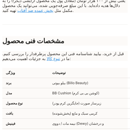
یعنی بیش از ۱۰۰ هزار تومان (معادل پول یک محصول آرایشی دیگر!) را به
دلال‌ها هدیه داده‌اید. با این مبلغ صرفه‌جویی شده، می‌توانید یک محصول
تهیه کنید.
مکمل مثل
پخش عمده ضد آفتاب
مشخصات فنی محصول
قبل از خرید، بیایید شناسنامه فنی این محصول پرطرفدار را بررسی کنیم.
به جزئیات اهمیت می‌دهیم:
ما در
تنوع کالا
توضیحات
ویژگی
بیلو بیوتی (Billo Beauty)
برند
BB Cushion (کوشن بی بی کرم)
مدل
زیرساز صورت (جایگزین کرم پودر)
نوع محصول
کرمی سبک و مایع (پخش‌شونده)
بافت
نیمه مات / دووی (Dewy) و درخشان
فینیش