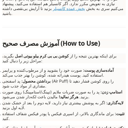
نیازی به تعویض مکرر ندارد. اگر کانسیلر هم استفاده می‌کنید، پیشنهاد
می‌کنیم سری به بخش
پخش عمده کانسیلر
بزنید تا آرایش بی‌نقصی داشته
باشید.
آموزش مصرف صحیح (How to Use)
برای اینکه بهترین نتیجه را از
کوشن بی بی کرم بیلو بیوتی اصل
بگیرید،
مراحل زیر را دنبال کنید:
آماده‌سازی پوست:
صورت خود را بشویید و از مرطوب‌کننده و پرایمر
استفاده کنید. پوست هیدراته شده، کوشن را بهتر جذب می‌کند.
برداشتن محصول:
پد اسفنجی (Air Puff) را روی کوشن فشار دهید تا
مقداری از مواد جذب شود.
استامپ زدن:
پد را به صورت ضربات ملایم (تپینگ/استامپینگ) روی صورت
مالیدن باعث لکه‌دار شدن می‌شود.
بزنید.
هرگز نمالید!
لایه‌گذاری:
اگر به پوشش بیشتری نیاز دارید، لایه دوم را بعد از خشک شدن
لایه اول بزنید.
تثبیت:
برای ماندگاری بالاتر، از اسپری فیکس یا پودر فیکس شفاف استفاده
کنید.
نکته حرفه‌ای:
قبل از کوشن، حتماً از یک
سرم پوستی
آبرسان استفاده کنید