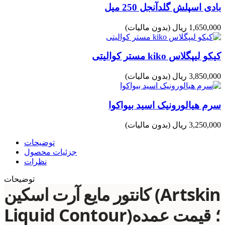
بادی اسپلش گلدآنجل 250 میل
1,650,000 ریال
(بدون مالیات)
کیکو لیپگلاس kiko مستر کوالیتی
3,850,000 ریال
(بدون مالیات)
سرم هیالورونیک اسید بیواکوا
3,250,000 ریال
(بدون مالیات)
توضیحات
جزئیات محصول
نظرات
توضیحات
کانتور مایع آرت اسکین (Artskin
Liquid Contour)؛ قیمت عمده