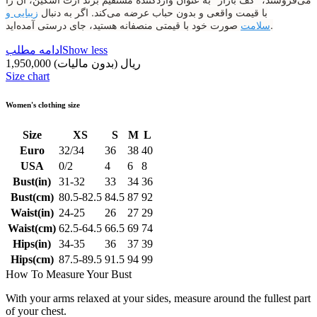
با قیمت واقعی و بدون حباب عرضه می‌کند. اگر به دنبال
زیبایی و
صورت خود با قیمتی منصفانه هستید، جای درستی آمده‌اید.
سلامت
Show less
ادامه مطلب
1,950,000 ریال
(بدون مالیات)
Size chart
Women's clothing size
Size
XS
S
M
L
Euro
32/34
36
38
40
USA
0/2
4
6
8
Bust(in)
31-32
33
34
36
Bust(cm)
80.5-82.5
84.5
87
92
Waist(in)
24-25
26
27
29
Waist(cm)
62.5-64.5
66.5
69
74
Hips(in)
34-35
36
37
39
Hips(cm)
87.5-89.5
91.5
94
99
How To Measure Your Bust
With your arms relaxed at your sides, measure around the fullest part
of your chest.