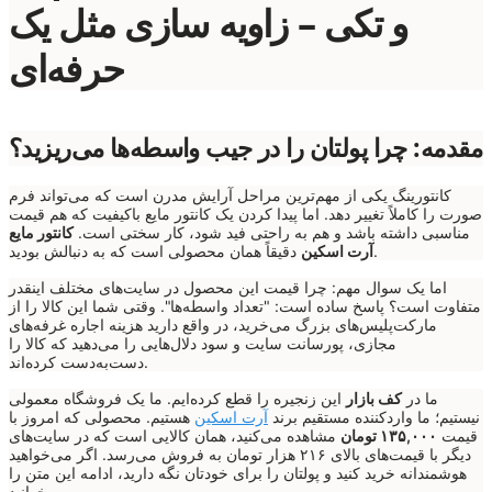
و تکی – زاویه سازی مثل یک
حرفه‌ای
مقدمه: چرا پولتان را در جیب واسطه‌ها می‌ریزید؟
کانتورینگ یکی از مهم‌ترین مراحل آرایش مدرن است که می‌تواند فرم
صورت را کاملاً تغییر دهد. اما پیدا کردن یک کانتور مایع باکیفیت که هم قیمت
مناسبی داشته باشد و هم به راحتی فید شود، کار سختی است.
کانتور مایع
دقیقاً همان محصولی است که به دنبالش بودید.
آرت اسکین
اما یک سوال مهم: چرا قیمت این محصول در سایت‌های مختلف اینقدر
متفاوت است؟ پاسخ ساده است: "تعداد واسطه‌ها". وقتی شما این کالا را از
مارکت‌پلیس‌های بزرگ می‌خرید، در واقع دارید هزینه اجاره غرفه‌های
مجازی، پورسانت سایت و سود دلال‌هایی را می‌دهید که کالا را
دست‌به‌دست کرده‌اند.
ما در
کف بازار
این زنجیره را قطع کرده‌ایم. ما یک فروشگاه معمولی
نیستیم؛ ما واردکننده مستقیم برند
آرت اسکین
هستیم. محصولی که امروز با
قیمت
۱۳۵,۰۰۰ تومان
مشاهده می‌کنید، همان کالایی است که در سایت‌های
دیگر با قیمت‌های بالای ۲۱۶ هزار تومان به فروش می‌رسد. اگر می‌خواهید
هوشمندانه خرید کنید و پولتان را برای خودتان نگه دارید، ادامه این متن را
بخوانید.