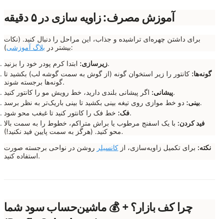
آموزش مصرف: زاویه سازی در ۵ دقیقه
برای داشتن چهره‌ای تراشیده و جذاب، این مراحل را دنبال کنید. (نکات
):
بیشتر در
بلاگ آموزشی
ابتدا کرم پودر خود را بزنید.
زیرسازی:
گونه‌ها:
کانتور را زیر استخوان گونه (از گوش به سمت گوشه لب) بکشید تا
گونه‌ها برجسته شوند.
اگر پیشانی بلندی دارید، خط رویش مو را کانتور کنید.
پیشانی:
دو خط موازی روی تیغه بینی بکشید تا بینی باریک‌تر به نظر برسد.
بینی:
خط فک را کانتور کنید تا غبغب محو شود.
فک:
فید کردن:
با یک اسفنج مرطوب یا براش متراکم، خطوط را به سمت بالا
محو کنید. (هرگز به سمت پایین فید نکنید!).
نکته:
برای تکمیل زاویه‌سازی، از
کانسیلر
روشن در نواحی برجسته صورت
استفاده کنید.
چرا کف بازار؟ + 💰 ماشین‌حساب سود شما