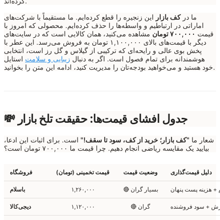
کرده‌اند.
ما در
کف بازار
این زنجیره را قطع کرده‌ایم. ما مستقیماً با شرکت‌های
اماراتی در ارتباطیم و واسطه‌ها را حذف کرده‌ایم. محصولی که امروز با
قیمت
۷۰۰,۰۰۰ تومان
مشاهده می‌کنید، همان کالایی است که در سایت‌های
دیگر با قیمت‌های بالای ۱,۱۰۰,۰۰۰ تومان به فروش می‌رسد. این عطر با
پخش بوی عالی و رایحه‌ای که ترکیبی از گیلاس و گل رز است، انتخابی
هوشمندانه برای تمام فصول است. اگر به دنبال
زیبایی و سلامت
استایل
خود هستید و می‌خواهید بودجه‌تان را مدیریت کنید، ادامه این متن را بخوانید.
💸 جدول افشای قیمت‌ها: حقیقت تلخ بازار
شعار ما
"کف بازار؛ خرید از کف، سود تا سقف!"
است. برای اثبات این ادعا،
بیایید یک مقایسه ریاضی انجام دهیم. چرا قیمت ما ۷۰۰,۰۰۰ تومان است؟
دلیل قیمت‌گذاری
وضعیت قیمت
قیمت تخمینی (تومان)
فروشگاه
 + هزینه پست پنهان
🔴 بسیار گران
۱,۲۶۰,۰۰۰
باسلام
زش + سود فروشنده
🔴 گران
۱,۱۲۰,۰۰۰
دیجی‌کالا