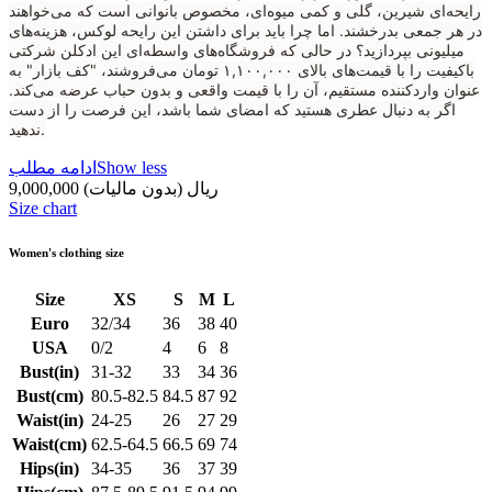
رایحه‌ای شیرین، گلی و کمی میوه‌ای، مخصوص بانوانی است که می‌خواهند
در هر جمعی بدرخشند. اما چرا باید برای داشتن این رایحه لوکس، هزینه‌های
میلیونی بپردازید؟ در حالی که فروشگاه‌های واسطه‌ای این ادکلن شرکتی
باکیفیت را با قیمت‌های بالای ۱,۱۰۰,۰۰۰ تومان می‌فروشند، "کف بازار" به
عنوان واردکننده مستقیم، آن را با قیمت واقعی و بدون حباب عرضه می‌کند.
اگر به دنبال عطری هستید که امضای شما باشد، این فرصت را از دست
ندهید.
Show less
ادامه مطلب
9,000,000 ریال
(بدون مالیات)
Size chart
Women's clothing size
Size
XS
S
M
L
Euro
32/34
36
38
40
USA
0/2
4
6
8
Bust(in)
31-32
33
34
36
Bust(cm)
80.5-82.5
84.5
87
92
Waist(in)
24-25
26
27
29
Waist(cm)
62.5-64.5
66.5
69
74
Hips(in)
34-35
36
37
39