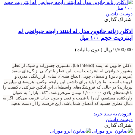
دوست داشتن
اشتراک گذاری
ادکلن زنانه جانوین مدل له اینتند رایحه جیوانچی له
اینتردیت حجم ۱۰۰ میل
9,500,000 ریال
(بدون مالیات)
ادکلن جانوین له اینتند (Le Intend)، تفسیری جسورانه و شیک از عطر
مشهور جیوانچی له اینتردیت است. این عطر با ترکیبی از گل‌های سفید
(مریم و یاس) و نت‌های چوبی (نعناع هندی)، نمادی از زنانگی مدرن و
فریبنده است. اما چرا باید برای داشتن این رایحه لوکس، هزینه‌های میلیونی
بپردازید؟ در حالی که فروشگاه‌های واسطه‌ای این ادکلن شرکتی باکیفیت را
با قیمت‌های بالای ۱,۲۰۰,۰۰۰ تومان می‌فروشند، "کف بازار" به عنوان
واردکننده مستقیم، آن را با قیمت واقعی و بدون حباب عرضه می‌کند. اگر به
دنبال عطری هستید که امضای شما باشد، این فرصت را از دست ندهید.
افزودن به سبد خرید
دوست داشتن
اشتراک گذاری