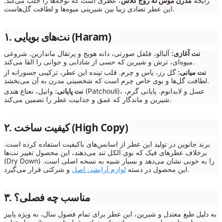
رایحه
مدرن موس له روج گلاس
، عطری است که توجه‌ها را جلب می‌کند.
این عطر تضادی زیبا بین شیرینی میوه‌ها و لطافت گل‌هاست.
۱. نت‌های بویایی (Haram)
نت آغازی:
آلبالو، فلفل صورتی، دانه هویج و پرتقال ماندارین. شروعی
میوه‌ای، ترش و شیرین که حسی از شادابی و جوانی را القا می‌کند.
نت میانی:
گل رز، یاس و چرم. قلب تپنده این عطر، ترکیبی جسورانه از
لطافت گل‌ها و بوی خاص چرم است که شخصیتی مدرن به آن می‌بخشد.
نت پایانی:
وانیل، نعناع هندی (Patchouli)، عسل و لابدانوم. پایانی گرم،
شیرین و ماندگار که عمق و جذابیت عطر را تضمین می‌کند.
۲. کیفیت ساخت (High Copy)
برند جانوین در تولید این عطر از اسانس‌های باکیفیت استفاده کرده است.
برخلاف عطرهای فیک که بوی الکل تند می‌دهند، این محصول تغییر نت‌ها
(Dry Down) را به خوبی نشان می‌دهد و بسیار شبیه به نسخه اصلی است.
و شرکتی قرار می‌گیرد.
این محصول در دسته
لوازم آرایشی اصل
۳. مناسب چه فصلی؟
به دلیل طبع معتدل و شیرین، این عطر برای تمام فصول سال، به ویژه پاییز