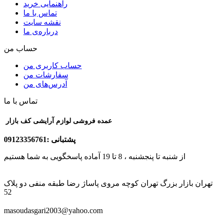
راهنمایی خرید
تماس با ما
نقشه سایت
درباره‌ی ما
حساب من
حساب کاربری من
سفارشات من
آدرس‌های من
تماس با ما
عمده فروشی لوازم آرایشی کف بازار
پشتبانی :09123356761
از شنبه تا پنجشنبه ، 8 تا 19 آماده پاسخگویی به شما هستیم
تهران بازار بزرگ تهران کوچه مروی پاساژ رضا طبقه منفی دو پلاک
52
masoudasgari2003@yahoo.com