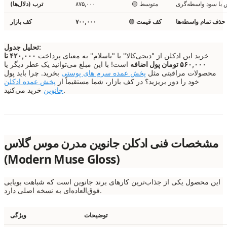
 با سود واسطه‌گری
🟡 متوسط
۸۷۵,۰۰۰
ترب (دلال‌ها)
حذف تمام واسطه‌ها
کف قیمت
🟢
۷۰۰,۰۰۰
کف بازار
تحلیل جدول:
خرید این ادکلن از "دیجی‌کالا" یا "باسلام" به معنای پرداخت
۴۲۰,۰۰۰ تا
۵۶۰,۰۰۰ تومان پول اضافه
است! با این مبلغ می‌توانید یک عطر دیگر یا
محصولات مراقبتی مثل
پخش عمده سرم های پوستی
بخرید. چرا باید پول
خود را دور بریزید؟ در کف بازار، شما مستقیماً از
پخش عمده ادکلن
خرید می‌کنید.
جانوین
مشخصات فنی ادکلن جانوین مدرن موس گلاس
(Modern Muse Gloss)
این محصول یکی از جذاب‌ترین کارهای برند جانوین است که شباهت بویایی
فوق‌العاده‌ای به نسخه اصلی دارد.
توضیحات
ویژگی