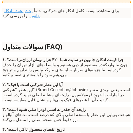
برای مشاهده لیست کامل ادکلن‌های شرکتی، حتماً
پخش عمده ادکلن
را بررسی کنید.
جانوین
سوالات متداول (FAQ)
۱. چرا قیمت ادکلن جانوین در سایت شما ۴۲۰ هزار تومان ارزان‌تر است؟
چون ما واردکننده مستقیم از دبی هستیم و واسطه‌های بازار تهران را حذف
کرده‌ایم. ما هزینه‌های سربار سایت‌های مارکت‌پلیس را نداریم و ترجیح
می‌دهیم سود را با مشتری تقسیم کنیم.
۲. آیا این عطر شرکتی است یا فیک؟
این عطر "شرکتی" (Brand Collection/Johnwin) است. یعنی برندی معتبر
در امارات با خرید فرمولاسیون، رایحه‌ای مشابه اصلی تولید کرده است.
کیفیت آن با عطرهای فیک و بی‌نام و نشان قابل مقایسه نیست.
۳. رایحه آن چقدر به استی لودر اصلی شبیه است؟
شباهت بویایی این عطر با نسخه اصلی بالای ۸۵ درصد است. نت‌های آلبالو و
رز دقیقاً حس نسخه اصلی را منتقل می‌کنند.
۴. تاریخ انقضای محصول تا کی است؟