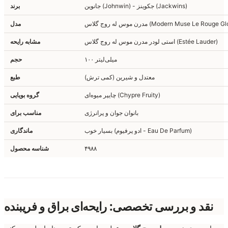
جانوین (Johnwin) - جکوینز (Jackwins)
برند
وس له روج گلاس (Modern Muse Le Rouge Gloss)
مدل
استی لودر مدرن موس له روج گلاس (Estée Lauder)
مشابه رایحه
۱۰۰ میلی‌لیتر
حجم
معتدل و شیرین (کمی ترش)
طبع
چایپر میوه‌ای (Chypre Fruity)
گروه بویایی
بانوان جوان و پرانرژی
مناسب برای
بسیار خوب (ادو پرفیوم - Eau De Parfum)
ماندگاری
۴۹۸۸
شناسه محصول
نقد و بررسی تخصصی: رایحه‌ای براق و فریبنده