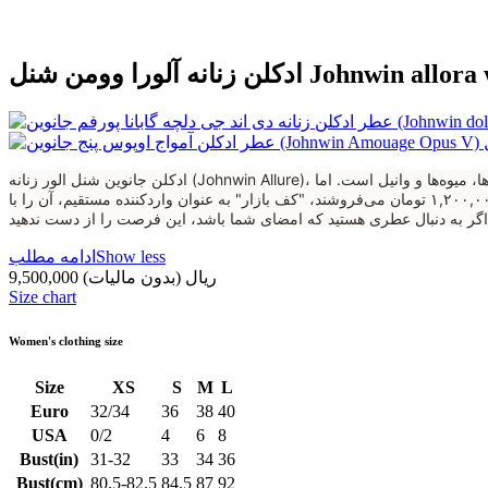
ورا وومن شنل Johnwin allora women
ادکلن جانوین شنل الور زنانه (Johnwin Allure)، تفسیری از وقار و جذابیت بی‌پایان است. این عطر با الهام از شاهکار کلاسیک شنل الور، رایحه‌ای گرم، شیرین و شرقی را ارائه می‌دهد که ترکیبی از گل‌ها، میوه‌ها و وانیل است. اما
چرا باید برای داشتن این رایحه لوکس، هزینه‌های میلیونی بپردازید؟ در حالی که فروشگاه‌های واسطه‌ای این ادکلن شرکتی باکیفیت را با قیمت‌های بالای ۱,۲۰۰,۰۰۰ تومان می‌فروشند، "کف بازار" به عنوان واردکننده مستقیم، آن را با
Show less
ادامه مطلب
9,500,000 ریال
(بدون مالیات)
Size chart
Women's clothing size
Size
XS
S
M
L
Euro
32/34
36
38
40
USA
0/2
4
6
8
Bust(in)
31-32
33
34
36
Bust(cm)
80.5-82.5
84.5
87
92