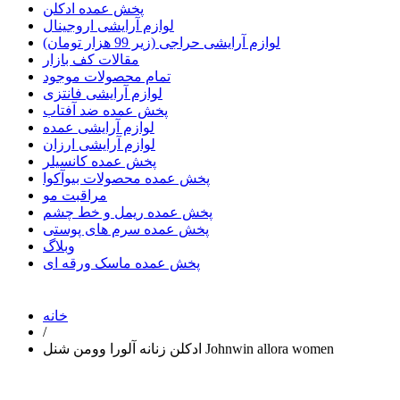
پخش عمده ادکلن
لوازم آرایشی اروجینال
لوازم آرایشی حراجی (زیر 99 هزار تومان)
مقالات کف بازار
تمام محصولات موجود
لوازم آرایشی فانتزی
پخش عمده ضد آفتاب
لوازم آرایشی عمده
لوازم آرایشی ارزان
پخش عمده کانسیلر
پخش عمده محصولات بیوآکوا
مراقبت مو
پخش عمده ریمل و خط چشم
پخش عمده سرم های پوستی
وبلاگ
پخش عمده ماسک ورقه ای
خانه
/
ادکلن زنانه آلورا وومن شنل Johnwin allora women