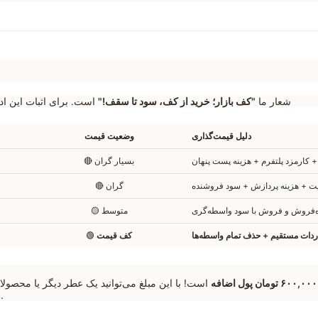
شعار ما
"کف بازار؛ خرید از کف، سود تا سقف!"
است. برای اثبات این ادعا، بی
دلیل قیمت‌گذاری
وضعیت قیمت
 کارمزد پلتفرم + هزینه پست پنهان
🔴 بسیار گران
 + هزینه پردازش + سود فروشنده
🔴 گران
ه‌فروش و فروش با سود واسطه‌گری
🟡 متوسط
ردات مستقیم + حذف تمام واسطه‌ها
کف قیمت
🟢
است! با این مبلغ می‌توانید یک عطر دیگر یا محصول
خرید می‌کنید.
ب