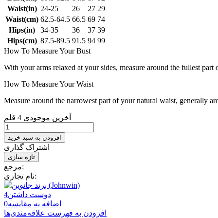
Waist(in)
24-25
26
27
29
Waist(cm)
62.5-64.5
66.5
69
74
Hips(in)
34-35
36
37
39
Hips(cm)
87.5-89.5
91.5
94
99
How To Measure Your Bust
With your arms relaxed at your sides, measure around the fullest part 
How To Measure Your Waist
Measure around the narrowest part of your natural waist, generally ar
آخرین موجودی
4 قلم
افزودن به سبد خرید
اشتراک گذاری
مرجع:
نام تجاری:
دوست داشتن
4
اضافه به مقایسه
0
افزودن به فهرست علاقه‌مندی‌ها