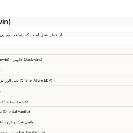
مشخصات فن
این محصول یکی از بهترین کپی‌های شرکتی (High Copy) از عطر شنل است که شباهت بویایی فوق‌العاده‌ای دارد.
جانوین (Johnwin) - جکوینز (Jackwins)
ا
شنل الور ادو پرفیوم زنانه (Chanel Allure EDP)
۰۰
معتدل و شیرین (متم
شرقی وانیلی (Oriental Vanilla)
بانوان شیک‌پوش و با اع
بسیار خوب (ادو پرفیوم - Eau De Parfum)