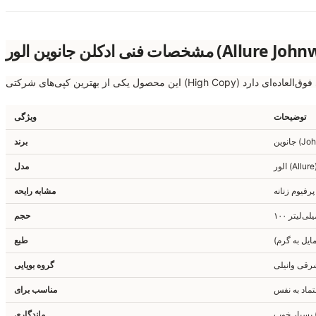
ی ادکلن جانوین الور (Allure Johnwin)
توضیحات
ویژگی
برند
لور (Allure)
مدل
مشابه رایحه
۱ میلی‌لیتر
حجم
ایل به گرم)
طبع
گروه بویایی
تماد به نفس
مناسب برای
ماندگاری