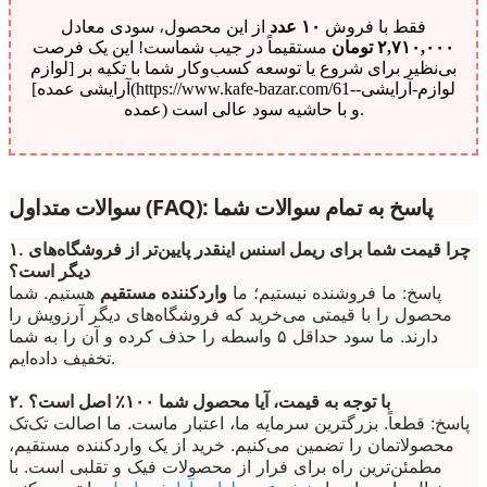
فقط با فروش
۱۰ عدد
از این محصول، سودی معادل
۲,۷۱۰,۰۰۰ تومان
مستقیماً در جیب شماست! این یک فرصت
بی‌نظیر برای شروع یا توسعه کسب‌وکار شما با تکیه بر [لوازم
آرایشی عمده](https://www.kafe-bazar.com/61-لوازم-آرایشی-
عمده) و با حاشیه سود عالی است.
سوالات متداول (FAQ): پاسخ به تمام سوالات شما
۱. چرا قیمت شما برای ریمل اسنس اینقدر پایین‌تر از فروشگاه‌های
دیگر است؟
پاسخ: ما فروشنده نیستیم؛ ما
واردکننده مستقیم
هستیم. شما
محصول را با قیمتی می‌خرید که فروشگاه‌های دیگر آرزویش را
دارند. ما سود حداقل ۵ واسطه را حذف کرده و آن را به شما
تخفیف داده‌ایم.
۲. با توجه به قیمت، آیا محصول شما ۱۰۰٪ اصل است؟
پاسخ: قطعاً. بزرگترین سرمایه ما، اعتبار ماست. ما اصالت تک‌تک
محصولاتمان را تضمین می‌کنیم. خرید از یک واردکننده مستقیم،
مطمئن‌ترین راه برای فرار از محصولات فیک و تقلبی است. با