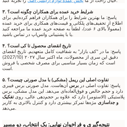
را تجربه کنید.
خیال راحت از ما
پخش عمده لوازم آرایشی اصل
۳. شرایط خرید عمده برای همکاران چگونه است؟
پاسخ: ما بهترین شرایط را برای همکاران فراهم کرده‌ایم. برای
اطلاع از تخفیف‌های پلکانی و قیمت‌های همکاری برای خرید عمده
(معمولاً بالای ۶ عدد)، لطفاً به صفحه خرید عمده ما مراجعه کنید
یا با پشتیبانی واتس‌اپ در تماس باشید.
۴. تاریخ انقضای محصول تا کی است؟
پاسخ: ما در "کف بازار" به شفافیت کامل متعهدیم. تاریخ انقضای
دقیق این سری از محصولات، ماه اکتبر سال ۲۰۲۷ (2027/10)
است که زمان بسیار مناسبی برای مصرف شخصی یا فروش
است.
۵. تفاوت اصلی این ریمل (مشکی) با مدل صورتی چیست؟
پاسخ: تفاوت اصلی در
برس
آن‌هاست. مدل صورتی برس فیبری
دارد و حجم خالص و فوق‌العاده‌ای می‌دهد. این مدل مشکی، برس
پلاستیکی (الاستومر) دارد که علاوه بر حجم‌دهی عالی، روی
تفکیک
و جداسازی
مژه‌ها تمرکز بیشتری دارد و کنترل بالاتری به کاربر
می‌دهد.
نتیجه‌گیری و فراخوان نهایی: یک انتخاب، دو مسیر