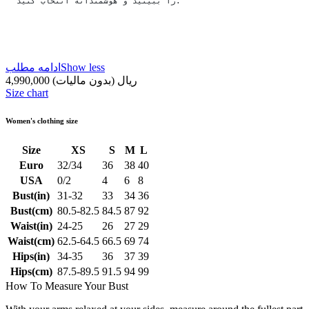
را ببینید و هوشمندانه انتخاب کنید.
Show less
ادامه مطلب
4,990,000 ریال
(بدون مالیات)
Size chart
Women's clothing size
Size
XS
S
M
L
Euro
32/34
36
38
40
USA
0/2
4
6
8
Bust(in)
31-32
33
34
36
Bust(cm)
80.5-82.5
84.5
87
92
Waist(in)
24-25
26
27
29
Waist(cm)
62.5-64.5
66.5
69
74
Hips(in)
34-35
36
37
39
Hips(cm)
87.5-89.5
91.5
94
99
How To Measure Your Bust