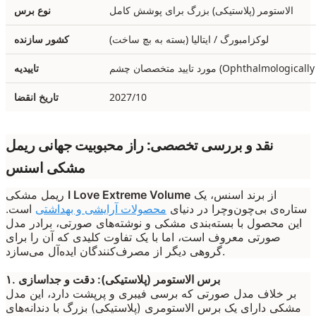
الاستومر (پلاستیکی) بزرگ برای پوشش کامل
نوع برس
لوکزامبورگ / ایتالیا (بسته به بچ ساخت)
کشور سازنده
صصان چشم (Ophthalmologically Tested)
تاییدیه
2027/10
تاریخ انقضا
نقد و بررسی تخصصی: راز محبوبیت جهانی ریمل
مشکی اسنس
از برند اسنس، یک
I Love Extreme Volume
ریمل مشکی
ستاره‌ی بی‌چون‌وچرا در دنیای
محصولات آرایشی و بهداشتی
است.
این محصول با بسته‌بندی مشکی و نوشته‌های صورتی، برادر مدل
صورتی معروف است، اما با یک تفاوت کلیدی که آن را برای
گروهی دیگر از مصرف‌کنندگان ایده‌آل می‌سازد.
۱. برس الاستومر (پلاستیکی): دقت و جداسازی
بر خلاف مدل صورتی که برسی فیبری و پرپشت دارد، این مدل
مشکی دارای یک برس الاستومری (پلاستیکی) بزرگ با دندانه‌های