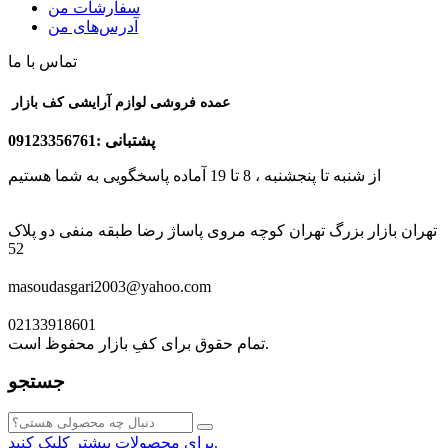
سفارشات من
آدرس‌های من
تماس با ما
عمده فروشی لوازم آرایشی کف بازار
پشتبانی :09123356761
از شنبه تا پنجشنبه ، 8 تا 19 آماده پاسخگویی به شما هستیم
تهران بازار بزرگ تهران کوچه مروی پاساژ رضا طبقه منفی دو پلاک
52
masoudasgari2003@yahoo.com
02133918601
تمام حقوق برای کفِ بازار محفوظ است.
جستجو
برای محصولات بیشتر کلیک کنید.