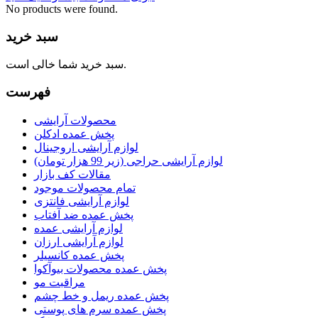
No products were found.
سبد خرید
سبد خرید شما خالی است.
فهرست
محصولات آرایشی
پخش عمده ادکلن
لوازم آرایشی اروجینال
لوازم آرایشی حراجی (زیر 99 هزار تومان)
مقالات کف بازار
تمام محصولات موجود
لوازم آرایشی فانتزی
پخش عمده ضد آفتاب
لوازم آرایشی عمده
لوازم آرایشی ارزان
پخش عمده کانسیلر
پخش عمده محصولات بیوآکوا
مراقبت مو
پخش عمده ریمل و خط چشم
پخش عمده سرم های پوستی