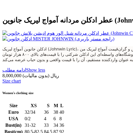
ادکلن جانوین آمواج لیریک (Johnwin Lyric)، نسخه‌ای هنرمندانه و باکیفیت از عطر لوکس و گران‌قیمت آمواج لیریک من (Amouage Lyric Man) است. این عطر با ترکیبی جسورانه از گل رز، لیمو و نت‌های چوبی، روایتی متفاوت از
مردانگی را ارائه می‌دهد؛ مردی با روحی لطیف اما قدرتمند. اما چرا باید برای تجربه این رایحه خاص، هزینه‌های میلیونی بپردازید؟ در حالی که فروشگاه‌های واسطه‌ای این ادکلن شرکتی را با قیمت‌های بالای ۸۰۰ هزار تومان
Show less
ادامه مطلب
8,000,000 ریال
(بدون مالیات)
Size chart
Women's clothing size
Size
XS
S
M
L
Euro
32/34
36
38
40
USA
0/2
4
6
8
Bust(in)
31-32
33
34
36
Bust(cm)
80.5-82.5
84.5
87
92