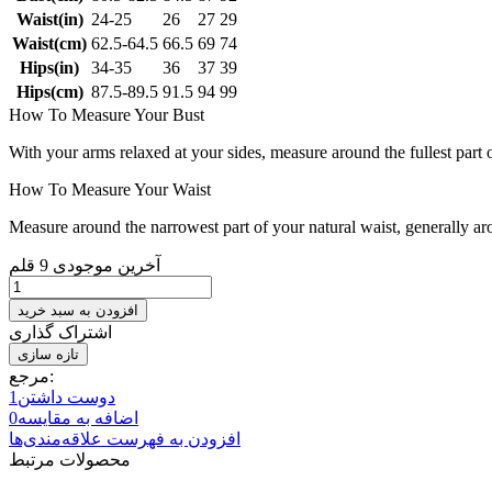
Waist(in)
24-25
26
27
29
Waist(cm)
62.5-64.5
66.5
69
74
Hips(in)
34-35
36
37
39
Hips(cm)
87.5-89.5
91.5
94
99
How To Measure Your Bust
With your arms relaxed at your sides, measure around the fullest part 
How To Measure Your Waist
Measure around the narrowest part of your natural waist, generally ar
آخرین موجودی
9 قلم
افزودن به سبد خرید
اشتراک گذاری
مرجع:
دوست داشتن
1
اضافه به مقایسه
0
افزودن به فهرست علاقه‌مندی‌ها
محصولات مرتبط