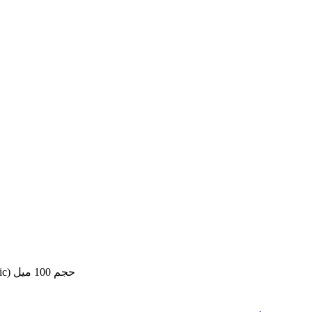
عطر ادکلن مردانه آمواج لیریک جانوین (Johnwin Amouage Lyric) حجم 100 میل