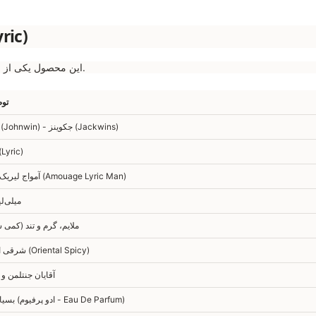
مشخصات فنی 
این محصول یکی از شاهکارهای شرکتی است که شباهت بویایی فوق‌العاده‌ای به نسخه اصلی دارد.
تو
جانوین (Johnwin) - جکوینز (Jackwins)
لیریک (Lyric
آمواج لیریک مردانه (Amouage Lyric Man)
۱۰۰ میلی‌ل
ملایم، گرم و تند (کمی 
شرقی ادویه‌ای (Oriental Spicy)
آقایان جنتلمن 
بسیار خوب (ادو پرفیوم - Eau De Parfum)