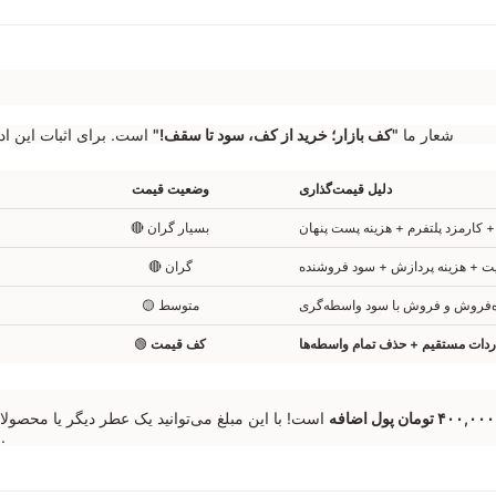
شعار ما
"کف بازار؛ خرید از کف، سود تا سقف!"
است. برای اثبات این ادعا، بی
دلیل قیمت‌گذاری
وضعیت قیمت
 کارمزد پلتفرم + هزینه پست پنهان
🔴 بسیار گران
 + هزینه پردازش + سود فروشنده
🔴 گران
ه‌فروش و فروش با سود واسطه‌گری
🟡 متوسط
ردات مستقیم + حذف تمام واسطه‌ها
کف قیمت
🟢
است! با این مبلغ می‌توانید یک عطر دیگر یا محصول
خرید می‌کنید.
ب