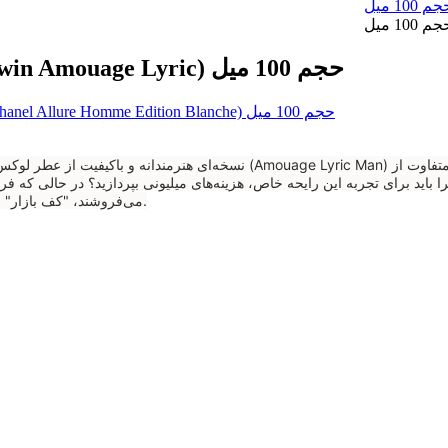
عطر ادکلن مردانه آمواج لیریک جانوین (Johnwin Amouage Lyric) حجم 100 میل
می‌فروشند، "کف بازار" به عنوان واردکننده مستقیم، آن را با قیمت واقعی و بدون حباب عرضه می‌کند.