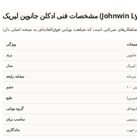
ادکلن جانوین لیریک (Johnwin Lyric)
ضیحات
ویژگی
برند
)
مدل
مشابه رایحه
یتر
حجم
شیرین)
طبع
گروه بویایی
و رسمی
مناسب برای
ماندگاری